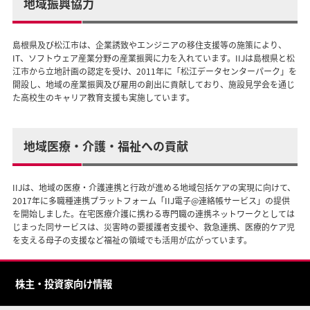
地域振興協力
島根県及び松江市は、企業誘致やエンジニアの移住支援等の施策により、
IT、ソフトウェア産業分野の産業振興に力を入れています。IIJは島根県と松
江市から立地計画の認定を受け、2011年に「松江データセンターパーク」を
開設し、地域の産業振興及び雇用の創出に貢献しており、施設見学会を通じ
た高校生のキャリア教育支援も実施しています。
地域医療・介護・福祉への貢献
IIJは、地域の医療・介護連携と行政が進める地域包括ケアの実現に向けて、
2017年に多職種連携プラットフォーム「IIJ電子@連絡帳サービス」の提供
を開始しました。在宅医療介護に携わる専門職の連携ネットワークとしては
じまった同サービスは、災害時の要援護者支援や、救急連携、医療的ケア児
を支える母子の支援など福祉の領域でも活用が広がっています。
株主・投資家向け情報