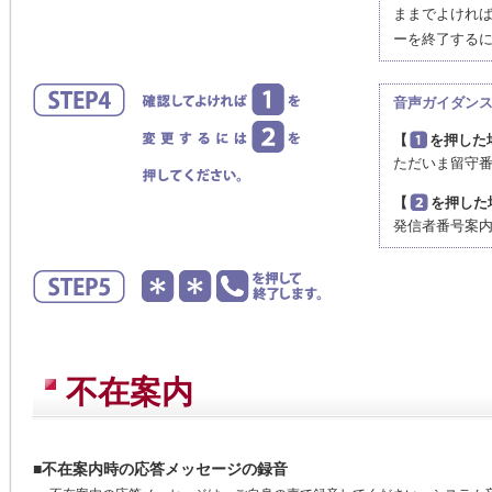
ままでよけれ
ーを終了する
音声ガイダン
【
を押した
ただいま留守
【
を押した
発信者番号案
不在案内
■不在案内時の応答メッセージの録音