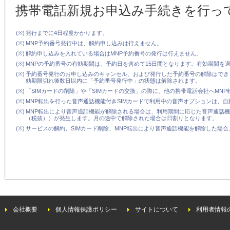
携帯電話新規お申込み手続きを行っ
(※)
発行までに4日程度かかります。
(※)
MNP予約番号発行中は、解約申し込みは行えません。
(※)
解約申し込みを入れている場合はMNP予約番号の発行は行えません。
(※)
MNPの予約番号の有効期間は、予約日を含めて15日間となります。有効期間を
(※)
予約番号発行のお申し込みのキャンセル、および発行した予約番号の解除はでき
効期限切れ後数日以内に「予約番号発行中」の状態は解除されます。
(※)
「SIMカードの削除」や「SIMカードの交換」の際に、他の携帯電話会社へMN
(※)
MNP転出を行った音声通話機能付きSIMカードで利用中の音声オプションは、
(※)
MNP転出により音声通話機能が解除される場合は、利用期間に応じた音声通話機能
（税抜））が発生します。月の途中で解除された場合は日割りとなります。
(※)
サービスの解約、SIMカード削除、MNP転出により音声通話機能を解除した場
会社概要
個人情報保護ポリシー
サイトについて
利用者情報