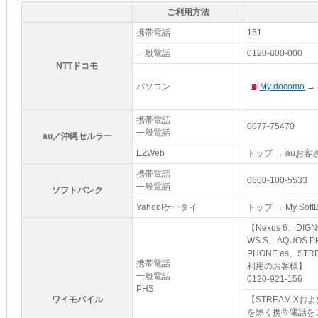
ご利用方法
携帯電話
151
一般電話
0120-800-000
NTTドコモ
パソコン
My docomo
→
携帯電話
0077-75470
一般電話
au／沖縄セルラー
EZWeb
トップ → auお
携帯電話
0800-100-5533
一般電話
ソフトバンク
Yahoo!ケータイ
トップ → My Sof
【Nexus 6、DIG
WS S、AQUOS P
PHONE es、ST
携帯電話
利用のお客様】
一般電話
0120-921-156
PHS
ワイモバイル
【STREAM X
を除く携帯電話を