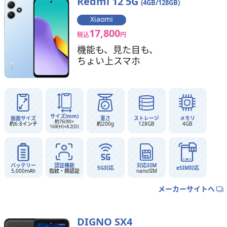
Redmi 12 5G
(4GB/128GB)
Xiaomi
17,800
税込
円
機能も、見た目も、
ちょい上スマホ
サイズ(mm)
画面サイズ
重さ
ストレージ
メモリ
約76(W)×
約6.8インチ
約200g
128GB
4GB
169(H)×8.2(D)
バッテリー
認証機能
対応SIM
5G対応
eSIM対応
5,000mAh
指紋・顔認証
nanoSIM
メーカーサイトへ
DIGNO SX4