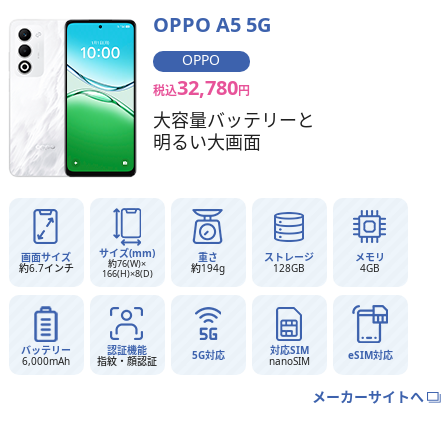
OPPO A5 5G
OPPO
32,780
税込
円
大容量バッテリーと
明るい大画面
サイズ(mm)
画面サイズ
重さ
ストレージ
メモリ
約76(W)×
約6.7インチ
約194g
128GB
4GB
166(H)×8(D)
バッテリー
認証機能
対応SIM
5G対応
eSIM対応
6,000mAh
指紋・顔認証
nanoSIM
メーカーサイトへ