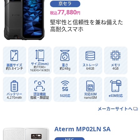
京セラ
77,880
税込
円
堅牢性と信頼性を兼ね備えた
高耐久スマホ
サイズ(mm)
画面サイズ
重さ
ストレージ
メモリ
約77(W)×
約5.8インチ
約248g
64GB
4GB
163(H)×14.9(D)
バッテリー
認証機能
対応SIM
5G対応
eSIM対応
4,270mAh
指紋・顔認証
nanoSIM
メーカーサイトへ
Aterm MP02LN SA
NEC