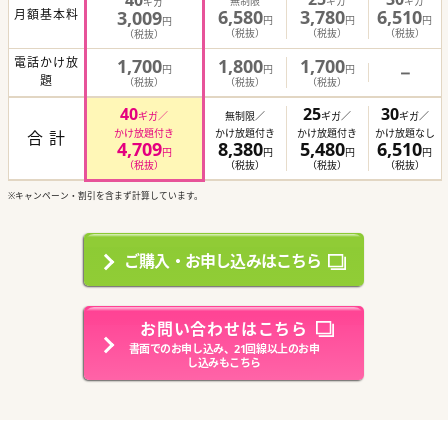
40
無制限
ギガ
ギガ
ギガ
6,580
3,780
6,510
月額基本料
3,009
円
円
円
円
（税抜）
（税抜）
（税抜）
（税抜）
電話かけ放
1,700
1,800
1,700
－
円
円
円
題
（税抜）
（税抜）
（税抜）
40
25
30
ギガ／
無制限／
ギガ／
ギガ／
かけ放題付き
かけ放題付き
かけ放題付き
かけ放題なし
合 計
4,709
8,380
5,480
6,510
円
円
円
円
（税抜）
（税抜）
（税抜）
（税抜）
※キャンペーン・割引を含まず計算しています。
ご購入・お申し込みはこちら
お問い合わせはこちら
書面でのお申し込み、21回線以上のお申
し込みもこちら