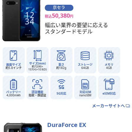
京セラ
50,380
税込
円
幅広い業界の要望に応える
スタンダードモデル
サイズ(mm)
画面サイズ
重さ
ストレージ
メモリ
約72(W)×
約5.8インチ
約182g
64GB
4GB
157(H)×10.9(D)
バッテリー
認証機能
対応SIM
5G対応
eSIM対応
4,000mAh
指紋・顔認証
nanoSIM
メーカーサイトへ
DuraForce EX