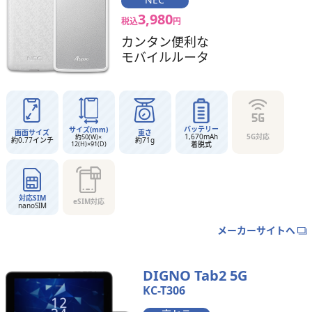
3,980
税込
円
カンタン便利な
モバイルルータ
バッテリー
サイズ(mm)
画面サイズ
重さ
1,670mAh
5G対応
約50(W)×
約0.77インチ
約71g
12(H)×91(D)
着脱式
対応SIM
eSIM対応
nanoSIM
メーカーサイトへ
DIGNO Tab2 5G
KC-T306