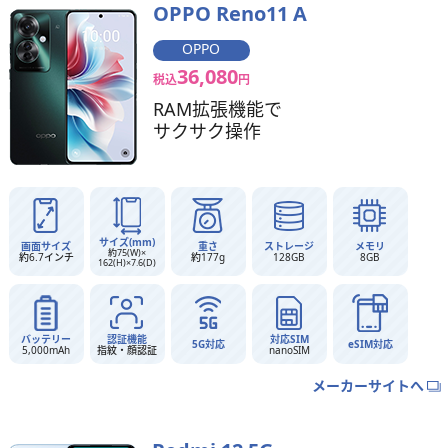
OPPO Reno11 A
OPPO
36,080
税込
円
RAM拡張機能で
サクサク操作
サイズ(mm)
画面サイズ
重さ
ストレージ
メモリ
約75(W)×
約6.7インチ
約177g
128GB
8GB
162(H)×7.6(D)
バッテリー
認証機能
対応SIM
5G対応
eSIM対応
5,000mAh
指紋・顔認証
nanoSIM
メーカーサイトへ