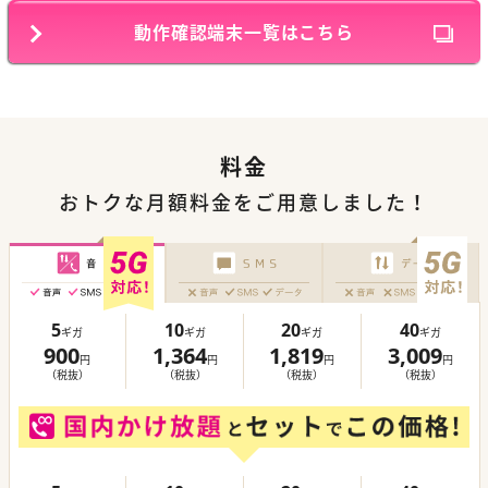
動作確認端末一覧はこちら
料金
おトクな月額料金をご用意しました！
5
10
20
40
ギガ
ギガ
ギガ
ギガ
900
1,364
1,819
3,009
円
円
円
円
（税抜）
（税抜）
（税抜）
（税抜）