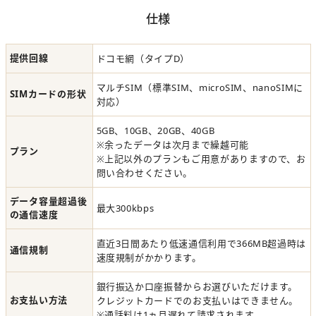
仕様
提供回線
ドコモ網（タイプD）
マルチSIM（標準SIM、microSIM、nanoSIMに
SIMカードの形状
対応）
5GB、10GB、20GB、40GB
※余ったデータは次月まで繰越可能
プラン
※上記以外のプランもご用意がありますので、お
問い合わせください。
データ容量超過後
最大300kbps
の通信速度
直近3日間あたり低速通信利用で366MB超過時は
通信規制
速度規制がかかります。
銀行振込か口座振替からお選びいただけます。
お支払い方法
クレジットカードでのお支払いはできません。
※通話料は1ヵ月遅れて請求されます。