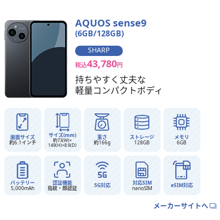
AQUOS sense9
(6GB/128GB)
SHARP
43,780
税込
円
持ちやすく丈夫な
軽量コンパクトボディ
サイズ(mm)
画面サイズ
重さ
ストレージ
メモリ
約73(W)×
約6.1インチ
約166g
128GB
6GB
149(H)×8.9(D)
バッテリー
認証機能
対応SIM
5G対応
eSIM対応
5,000mAh
指紋・顔認証
nanoSIM
メーカーサイトへ