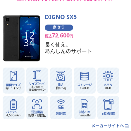
DIGNO SX5
京セラ
72,600
税込
円
長く使え、
あんしんのサポート
サイズ(mm)
画面サイズ
重さ
ストレージ
メモリ
約74(W)×
約6.1インチ
約185g
128GB
8GB
156(H)×9.9(D)
バッテリー
認証機能
対応SIM
5G対応
eSIM対応
4,500mAh
指紋・顔認証
nanoSIM
メーカーサイトへ