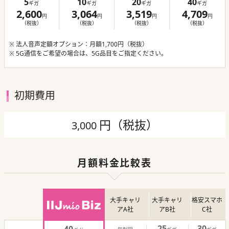
5
10
20
40
ギガ
ギガ
ギガ
ギガ
2,600
3,064
3,519
4,709
円
円
円
円
（税抜）
（税抜）
（税抜）
（税抜）
※ 法人音声定額オプション：月額1,700円（税抜）
※ 5G通信をご希望の場合は、5G品目をご指定ください。
初期費用
円（税抜）
3,000
月額料金比較表
大手キャリ
大手キャリ
格安スマホ
アA社
アB社
C社
25
30