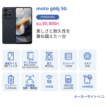
moto g66j 5G
motorola
30,800
税込
円
美しさと耐久性を
兼ね備えた一台
サイズ(mm)
画面サイズ
重さ
ストレージ
メモリ
約76.26(W)×
約6.7インチ
約200g
128GB
8GB
165.75(H)×8.5(D)
バッテリー
認証機能
対応SIM
5G対応
eSIM対応
5,200mAh
指紋・顔認証
nanoSIM
メーカーサイトへ