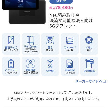
京セラ
78,430
税込
円
NFC読み取りや
決済が可能な法人向け
5Gタブレット
サイズ(mm)
画面サイズ
重さ
ストレージ
メモリ
約260(W)×
約10.1インチ
約530g
64GB
4GB
169(H)×9.9(D)
バッテリー
認証機能
対応SIM
5G対応
eSIM対応
7,000mAh
指紋・顔認証
nanoSIM
メーカーサイトへ
SIMフリーのスマートフォンでもご利用いただけます。
お手元のスマホがご利用になれるか、下記よりご確認ください。