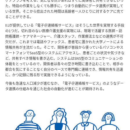
ケアプランを考える、気になる点があればすぐに関係者と共有できるといっ
た、特段の作業をしなくても勝手に、つまり自動的にデータ連携が実現して
いる世界。そこから捻出された時間は高齢者一人ひとりに対するケアに充て
ることができる。
IIJが提供している「電子＠連絡帳サービス」はそうした世界を実現する手段
の1つだ。切れ目のない医療介護支援の実現には、現場で活躍する医師・訪
問看護師・ケアマネージャー、介護スタッフ、作業療法士などの連携が不可
欠だが、これまでは電話やファックス、患者宅に置かれた大学ノートによる
情報共有が主流だった。そこで、関係者が普段から使っているパソコンやス
マートフォンでSaaS型のシステムにアクセスし、患者ごとの状況や気づきな
ど、共有すべき情報を書き込む。システムはSNS型のコミュニケーションの
体裁をとっているので、関係者は各々の空き時間に書き込むことで、相手の
都合を気にすることなく自分のペースで専門職に連絡でき、情報共有を迅速
に、かつ記録に残る形で実施できるようになっている。
今後も急速な人口減少が進むなか、「電子＠連絡帳サービス」のようなデー
タ連携の仕組みを通じた社会の自動化が進むことが期待される。