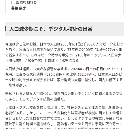
IIJ 取締役副社長
谷脇 康彦
人口減少期こそ、デジタル技術の出番
今回は少し先のお話。日本の人口は2008年に1億2千808万人でピークを打っ
たあと、急速な人口減少が続いており、77年後の2100年には6千277万人ま
で減少する
＊1
。これはピーク時の約半分で、2100年のニッポンの人口は大
正時代末期（1920年代）とほぼ同じ水準になる。
人口減少は経済にも大きな影響を与える。2020年の日本の名目GDP（539.1
兆円）に占める家計消費（280.5兆円）の比率は52.0%
＊2
。日本の人口がピ
ーク時の約半分まで減少すれば、家計消費も大幅に減少し、国力も低下する
可能性が高い。
懸念される大幅な人口減少は、慢性的な労働力不足という問題と裏腹の関係
にある。そこでデジタル技術の出番だ。
日本はデジタル技術を最大限活用して、社会システム全体の自動化を進める
必要がある。しかし、ここでいう自動化とは高齢者が機械に囲まれて介護を
受けるといった無機質な世界ではない。むしろケアする現役世代が余分な事
務仕事に割く時間を極力減らし、高齢者のデータを簡単に手元に取り寄せて