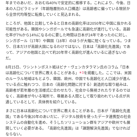
年までのあいだ、おおむね40%で安定的に推移する。これにより、今後、日
本の人口ピラミッド（年齢階層別の人口構造）は高齢者に偏っている現状か
ら全世代均等型に転換していくと見込まれる。
ところが、他国と比較してみると日本の高齢化率は2050年に中国に抜かれる
可能性がある。韓国やシンガポールでも急速に高齢化が進行している。高齢
化率が7%から14%になるのに要した時間は日本が24年であったのに対し、
シンガポール（17年）や韓国（18年）のほうが大幅に短くなっている。つま
り、日本だけが高齢大国になるわけではない。日本は「高齢化先進国」であ
って、アジアの他国と比べて約20年早く高齢化が進んでいるに過ぎないの
だ。
8月15日、ワシントンポスト紙はビナ・ヴェンカタラマン氏のコラム「日本
は高齢化について世界に教えることがある」
＊3
を掲載した。ここでは、米国
のルーラル地域はもとより、韓国、欧州、中国でも高齢化と人口減少が進ん
でいる点に触れつつ、日本の（高齢化問題に対する）創造的な取り組みは、
高齢者が若年層の生活様式に合わせたり、社会から無視されたりするのでは
なく、高齢者が今いる場所で、尊厳ある人間として取り扱われている点が共
通しているとして、具体例を紹介している。
まさに日本は高齢化について世界に教えることがある。日本が「高齢化先進
国」である今後20年のあいだに、デジタル技術を使ったデータ連携型の社会
システムの自動化を進め、そうしたソリューション群をアジアや欧州でも展
開していく必要がある。「高齢化先進国」は「課題解決先進国」でなければ
ならない。