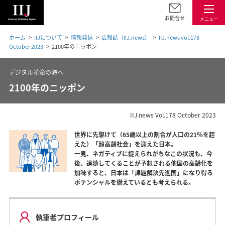
お問合せ
メニュー
ホーム
IIJについて
情報発信
広報誌（IIJ.news）
IIJ.news vol.178
October 2023
2100年のニッポン
デジタル革命の海へ
2100年のニッポン
IIJ.news Vol.178 October 2023
世界に先駆けて（65歳以上の割合が人口の21％を超
えた）「超高齢社会」を迎えた日本。
一見、ネガティブに捉えられがちなこの状況も、今
後、追随してくることが予想される他国の高齢化を
加味すると、日本は「課題解決先進国」になり得る
ポテンシャルを備えているとも考えられる。
執筆者プロフィール