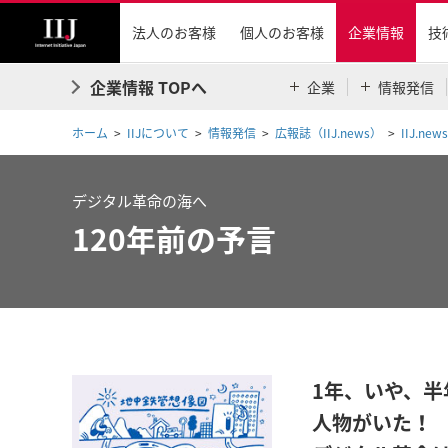
法人のお客様
個人のお客様
企業情報
技
企業情報 TOPへ
企業
情報発信
ホーム
IIJについて
情報発信
広報誌（IIJ.news）
IIJ.news
デジタル革命の海へ
120年前の予言
1年、いや、半
人物がいた！