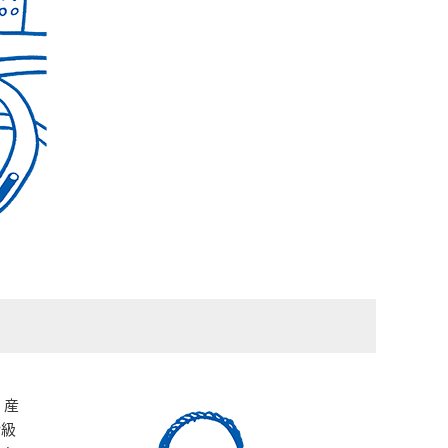
。産
階級