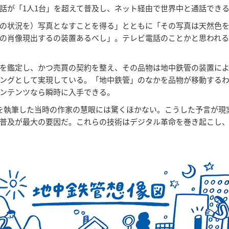
話が「1人1台」を超えて普及し、ネット経由で世界中と通話でき
の状況を）写真となすことを得る」とともに「その写真は天然色
の肖像現出するの装置あるべし」。テレビ電話のことかと思われる
を鑑定し、かつ売買の契約を整え、その品物は地中鉄管の装置に
ングとして実現している。「地中鉄管」のなかを品物が移動する
ンテンツなら瞬時に入手できる。
事を執筆した当時の作家の慧眼には驚くほかない。こうした予言が
普及が最大の要因だ。これらの技術はデジタル革命を巻き起こし