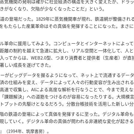
蒸気機関の発明は確かに社会経済の構造を大きく変えたが、ドラ
きがなくなり、欠陥が少なくなったことだ」という。
道の登場だった。1829年に蒸気機関車が現れ、鉄道網が整備され
をもたらした産業革命はその真価を発揮することになった。まさに
ル革命に援用してみよう。コンピュータとインターネットによって
距離の制約を越えて急速に拡大し、リアル空間と一体化して、人と
ってからは、WEB2.0型、つまり消費者と提供者（生産者）が直
著しい成長を遂げてきた。
ーマーがビッグデータを握るようになって、ネット上で流通するデー
済の仕組みを変え、データによって人々の行動変容が生み出され
高速で収集し、AIによる高度な解析を行なうことで、今まで見え
課題解決」への道筋をつけるのが容易になったりする。大規模言語モ
トプットの先駆けとなるだろう。分散台帳技術を活用した新しい分
階の鉄道の登場によって真価を発揮するに至った。デジタル革命も
現していく。デジタル革命の真価が問われる非連続な変化が起きる
（1994年、筑摩書房）。