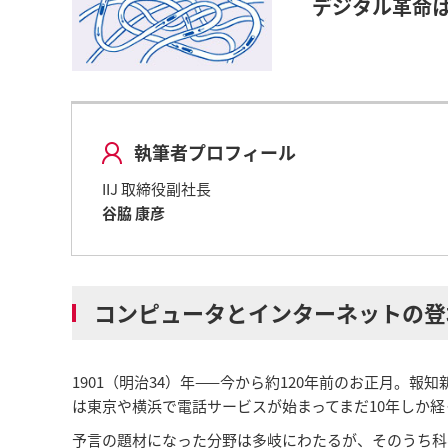
デジタル革命
執筆者プロフィール
IIJ 取締役副社長
谷脇 康彦
コンピュータとインターネットの登
1901（明治34）年——今から約120年前のお正月。
は東京や横浜で電話サービスが始まってまだ10年しか
予言の題材になった分野は多岐にわたるが、そのうち科