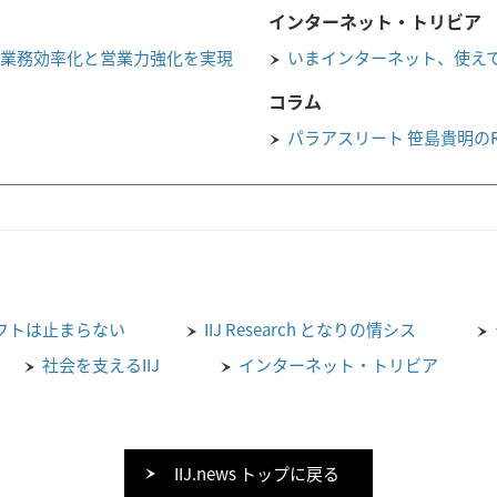
インターネット・トリビア
で業務効率化と営業力強化を実現
いまインターネット、使え
コラム
パラアスリート 笹島貴明のROAD
フトは止まらない
IIJ Research となりの情シス
社会を支えるIIJ
インターネット・トリビア
IIJ.news トップに戻る