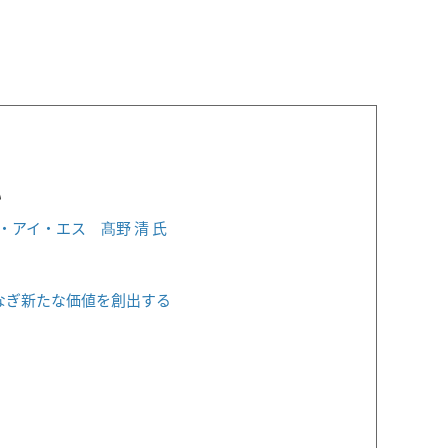
い
・アイ・エス 髙野 清 氏
なぎ新たな価値を創出する