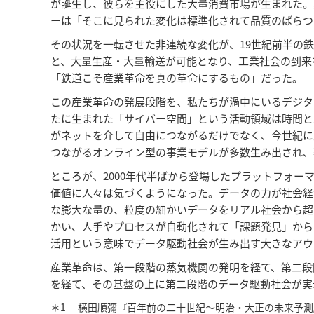
が誕生し、彼らを主役にした大量消費市場が生まれた。
ーは「そこに見られた変化は標準化されて品質のばらつ
その状況を一転させた非連続な変化が、19世紀前半の鉄
と、大量生産・大量輸送が可能となり、工業社会の到来
「鉄道こそ産業革命を真の革命にするもの」だった。
この産業革命の発展段階を、私たちが渦中にいるデジタ
たに生まれた「サイバー空間」という活動領域は時間と
がネットを介して自由につながるだけでなく、今世紀に入
つながるオンライン型の事業モデルが多数生み出され、
ところが、2000年代半ばから登場したプラットフォ
価値に人々は気づくようになった。データの力が社会経
な膨大な量の、粒度の細かいデータをリアル社会から超
かい、人手やプロセスが自動化されて「課題発見」から「
活用という意味でデータ駆動社会が生み出す大きなアウ
産業革命は、第一段階の蒸気機関の発明を経て、第二段
を経て、その基盤の上に第二段階のデータ駆動社会が実
＊1
横田順彌『百年前の二十世紀〜明治・大正の未来予測』