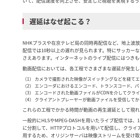
いて、配信速度を向上させ、安定した視聴を実現するう
遅延はなぜ起こる？
NHKプラスや在京テレビ局の同時再配信など、地上波
配信では10秒以上の遅れが見られます。特にサッカー
さえあります。インターネットのライブ配信にはつきも
動画配信においては、各工程でさまざまな遅延が発生し
（1）
カメラで撮影された映像がスイッチングなどを経てエ
（2）
エンコーダにおけるエンコード、トランスコード、パ
（3）
エンコードされた動画ファイルがCDNを介してクラ
（4）
クライアントプレーヤーが動画ファイルを受信してか
これらの工程でかかる時間が動画の再生遅延として現れ
一般的にHLSやMPEG-DASHを用いたライブ配信では
に分割して、HTTPプロトコルを用いて配信し、クライ
用するため、オリジンサーバは映像ストリームを受け取