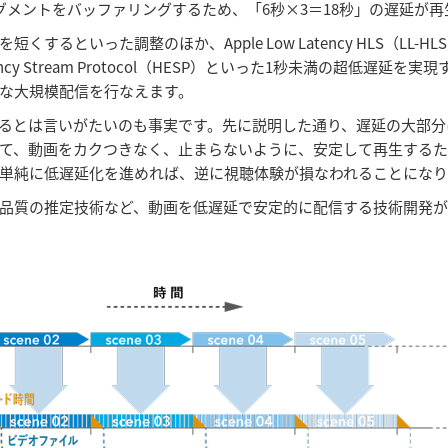
グメントをバッファリングするため、「6秒×3＝18秒」の遅延が
た調整のほか、Apple Low Latency HLS（LL-HLS）やLo
ency Stream Protocol（HESP）といった1秒未満の超低
的な大規模配信を行なえます。
るとは言いがたいのも事実です。先に説明した通り、遅延の大部分
て、動画をカクつきなく、止まらないように、安定して再生するた
単純に低遅延化を進めれば、逆に視聴体験が損なわれることにな
品質の推定技術など、動画を低遅延で安定的に配信する技術開発が