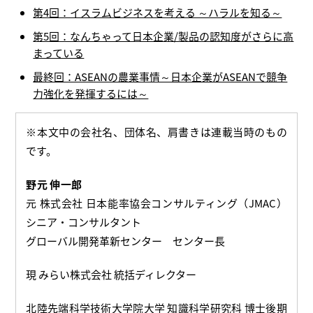
第4回：イスラムビジネスを考える ～ハラルを知る～
第5回：なんちゃって日本企業/製品の認知度がさらに高
まっている
最終回：ASEANの農業事情～日本企業がASEANで競争
力強化を発揮するには～
※本文中の会社名、団体名、肩書きは連載当時のもの
です。
野元 伸一郎
元 株式会社 日本能率協会コンサルティング（JMAC）
シニア・コンサルタント
グローバル開発革新センター センター長
現 みらい株式会社 統括ディレクター
北陸先端科学技術大学院大学 知識科学研究科 博士後期