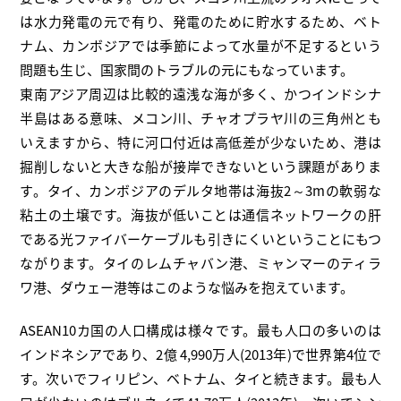
は水力発電の元で有り、発電のために貯水するため、ベト
ナム、カンボジアでは季節によって水量が不足するという
問題も生じ、国家間のトラブルの元にもなっています。
東南アジア周辺は比較的遠浅な海が多く、かつインドシナ
半島はある意味、メコン川、チャオプラヤ川の三角州とも
いえますから、特に河口付近は高低差が少ないため、港は
掘削しないと大きな船が接岸できないという課題がありま
す。タイ、カンボジアのデルタ地帯は海抜2～3mの軟弱な
粘土の土壌です。海抜が低いことは通信ネットワークの肝
である光ファイバーケーブルも引きにくいということにもつ
ながります。タイのレムチャバン港、ミャンマーのティラ
ワ港、ダウェー港等はこのような悩みを抱えています。
ASEAN10カ国の人口構成は様々です。最も人口の多いのは
インドネシアであり、2億 4,990万人(2013年)で世界第4位で
す。次いでフィリピン、ベトナム、タイと続きます。最も人