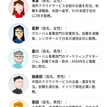
米倉
（仮名、女性）：
海外クラウドサービス全般の企画を担当。前
職を退職後、米国へ留学、IIJの米国子会社
に2年半勤務。
星野
（仮名、女性）：
グローバル事業部門の営業担当。前職を退職
後、シンガポールで日系の通信会社に勤務。
亜川
（仮名、男性）：
グローバル事業部門のマーケティングマネー
ジャ。前職で米国・欧州・ASEANなど複数
国に駐在。
独楽田
（仮名、男性）：
中国のクラウドサービスの企画・運営を担
当。前職を退社後、ドイツで現地企業に勤
務。
英田
（仮名、男性）：
大手製造・流通業向けの営業担当、社内の海