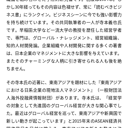
かし30年経ってもその内容は色褪せず、常に「読むべきビジ
ネス書」にランクイン。ビジネスシーンに今でも強い影響力
を持ち続けています。その共同執筆者の一人が寺本義也氏
です。早稲田大学など一流大学の教授を歴任した経営学者
で、専門は、グローバル・ナレッジメント、経営組織論、
知的人材開発論。企業組織や人材開発に関する多くの著書
は、日本企業のマネジメントに大きな影響を与えています。
またそのチャーミングな人柄に引き寄せられる人も後を絶
ちません。
その寺本氏の近著に、東南アジアを題材にした『東南アジア
における日系企業の現地法人マネジメント』（一般財団法
人海外投融資情報財団）があります。寺本氏は、「経営学
の対象として先進国のグローバル経営が大きな関心事でし
た。最近はグローバル経営を巡って、東南アジアや新興国で
新しい動きが起こっています」と2015年末のASEAN経済共