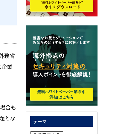
外務省
大企業
場合も
題とな
テーマ