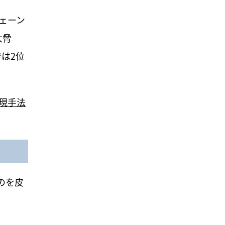
ェーン
大脅
では2位
現手法
のを皮