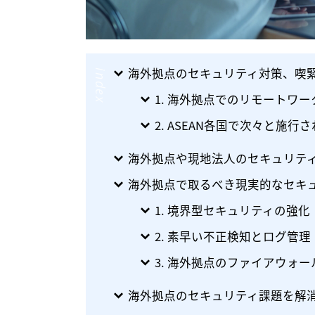
海外拠点のセキュリティ対策、喫
index
1. 海外拠点でのリモートワ
2. ASEAN各国で次々と施
海外拠点や現地法人のセキュリテ
海外拠点で取るべき現実的なセキ
1. 境界型セキュリティの強化
2. 素早い不正検知とログ管理
3. 海外拠点のファイアウォ
海外拠点のセキュリティ課題を解消