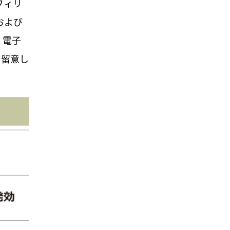
フィリ
および
・電子
に留意し