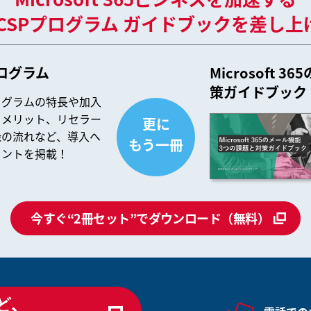
JのCSPプログラム ガイドブックを差し上
Pプログラム
Microsoft
策ガイドブック
ログラムの特長や加入
るメリット、リセラー
更に
録の流れなど、導入へ
もう一冊
ヒントを掲載！
今すぐ“2冊セット”で
ダウンロード（無料）
ど、