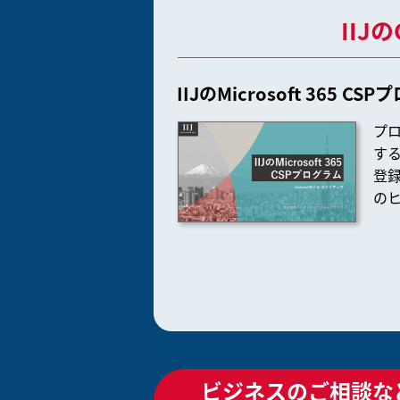
II
IIJのMicrosoft 365 CS
プ
す
登
の
ビジネスのご相談な