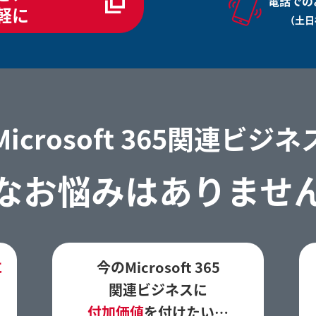
電話での
軽に
（土日祝
Microsoft 365関連ビジネ
なお悩みはありませ
に
今のMicrosoft 365
関連ビジネスに
付加価値
を付けたい…