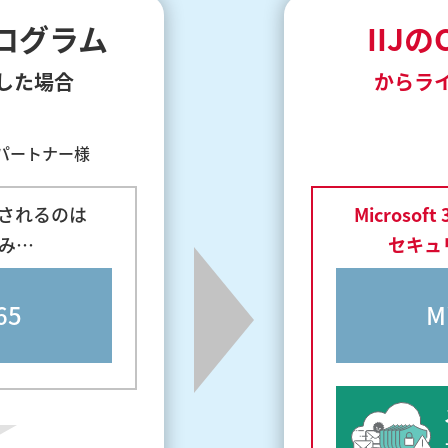
ログラム
IIJ
した場合
からラ
パートナー様
供されるのは
Microso
み…
セキュ
65
M