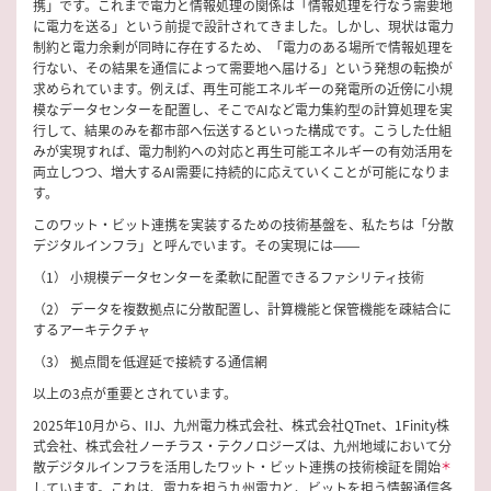
携」です。これまで電力と情報処理の関係は「情報処理を行なう需要地
に電力を送る」という前提で設計されてきました。しかし、現状は電力
制約と電力余剰が同時に存在するため、「電力のある場所で情報処理を
行ない、その結果を通信によって需要地へ届ける」という発想の転換が
求められています。例えば、再生可能エネルギーの発電所の近傍に小規
模なデータセンターを配置し、そこでAIなど電力集約型の計算処理を実
行して、結果のみを都市部へ伝送するといった構成です。こうした仕組
みが実現すれば、電力制約への対応と再生可能エネルギーの有効活用を
両立しつつ、増大するAI需要に持続的に応えていくことが可能になりま
す。
このワット・ビット連携を実装するための技術基盤を、私たちは「分散
デジタルインフラ」と呼んでいます。その実現には――
（1） 小規模データセンターを柔軟に配置できるファシリティ技術
（2） データを複数拠点に分散配置し、計算機能と保管機能を疎結合に
するアーキテクチャ
（3） 拠点間を低遅延で接続する通信網
以上の3点が重要とされています。
2025年10月から、IIJ、九州電力株式会社、株式会社QTnet、1Finity株
式会社、株式会社ノーチラス・テクノロジーズは、九州地域において分
散デジタルインフラを活用したワット・ビット連携の技術検証を開始
＊
しています。これは、電力を担う九州電力と、ビットを担う情報通信各