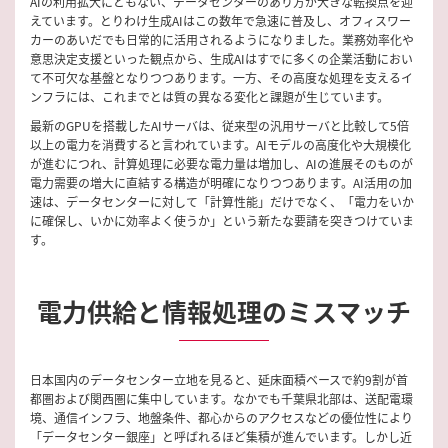
AIの利用拡大にともない、データセンターのあり方が大きな転換点を迎
えています。とりわけ生成AIはこの数年で急速に普及し、オフィスワー
カーのあいだでも日常的に活用されるようになりました。業務効率化や
意思決定支援といった観点から、生成AIはすでに多くの企業活動におい
て不可欠な基盤となりつつあります。一方、その高度な処理を支えるイ
ンフラには、これまでとは質の異なる変化と課題が生じています。
最新のGPUを搭載したAIサーバは、従来型の汎用サーバと比較して5倍
以上の電力を消費すると言われています。AIモデルの高度化や大規模化
が進むにつれ、計算処理に必要な電力量は増加し、AIの進展そのものが
電力需要の増大に直結する構造が明確になりつつあります。AI活用の加
速は、データセンターに対して「計算性能」だけでなく、「電力をいか
に確保し、いかに効率よく使うか」という新たな要請を突きつけていま
す。
電力供給と情報処理のミスマッチ
日本国内のデータセンター立地を見ると、延床面積ベースで約9割が首
都圏および関西圏に集中しています。なかでも千葉県北部は、送配電環
境、通信インフラ、地盤条件、都心からのアクセスなどの優位性により
「データセンター銀座」と呼ばれるほど集積が進んでいます。しかし近