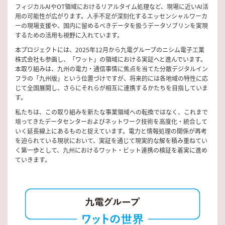
フィジカルAIやOT領域におけるリアルタイム処理など、現場に近いAI活
用の可能性が広がります。人手不足が深刻化するエッセンシャルワーカ
ーの現場支援や、国内に留めるべきデータを扱うデータソブリンを実現
するための活用も視野に入れています。
本プロジェクトには、2025年12月から九電グループのニシム電子工業
株式会社も参画し、「ワット」の領域における実証へと進んでいます。
本取り組みは、九州の電力・通信事情に焦点を当てた分散デジタルイン
フラの「九州版」という位置づけですが、将来的には各地域の特性に応
じて全国展開し、さらにそれらが相互に連携するかたちを目指していま
す。
私たちは、この取り組みを新たな事業領域への転換ではなく、これまで
培ってきたデータセンターおよびネットワーク技術を高度化・統合して
いく延長線上にあるものと捉えています。電力と情報処理の関係が再考
を迫られている現状において、実証を通じて現実的な解を積み重ねてい
く第一歩として、九州におけるワット・ビット連携の検証を着実に進め
ていきます。