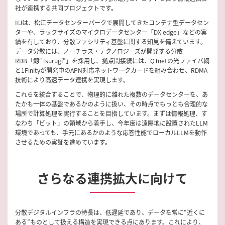
社が連携する共同プロジェクトです。
IIJは、松江データセンターパークで展開してきたコンテナ型データセン
ターや、ラックサイズのマイクロデータセンター「DX edge」などの実
績を有しており、分散ファシリティ基盤に関する知見を備えています。
データ分散には、ノーチラス・テクノロジーズが開発する分散
RDB「劔“Tsurugi”」を採用し、拠点間接続には、QTnetの光ファイバ網
と1Finityが開発中のAPN対応ネットワークカードを組み合わせ、RDMA
技術により高速データ連携を実現します。
これらを統合することで、物理的に離れた複数のデータセンターを、あ
たかも一体の基盤であるかのように扱い、その時点でもっとも合理的な
場所で計算処理を実行することを目指しています。まずは情報処理、す
なわち「ビット」の領域から着手し、今年度は遠隔地に設置されたLLM
環境であっても、手元にあるかのような応答性能でローカルLLMを動作
させるための実証を進めています。
さらなる連携拡大に向けて
分散デジタルインフラの特長は、低遅延であり、データを常に“近くに
ある”ものとして扱える構造を実現できる点にあります。これにより、