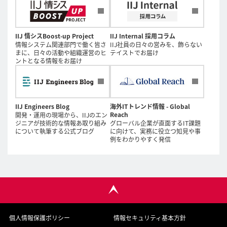
IIJ 情シスBoost-up Project
IIJ Internal 採用コラム
情報システム関連部門で働く皆さ
IIJ社員の日々の営みを、飾らない
まに、日々の活動や組織運営のヒ
テイストでお届け
ントとなる情報をお届け
IIJ Engineers Blog
海外ITトレンド情報 - Global
Reach
開発・運用の現場から、IIJのエン
ジニアが技術的な情報あ取り組み
グローバル企業が直面するIT課題
について執筆する公式ブログ
に向けて、実務に役立つ知見や事
例をわかりやすく発信
個人情報保護ポリシー
情報セキュリティ基本方針