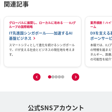
関連記事
グローバルに展開し、ローカルに攻める——IIJグ
業界横断！ハイ
ループの国際戦略
ーム
IT先進国シンガポール――加速するAI
DXを支える
基盤ビジネス
ボーンサー
スマートシティとして進化を続けるシンガポール
本稿では、II
で、ITが支える社会とビジネスの現在地を考えま
の特徴を踏まえ
す。
ネルギー、医療
の可能性を紹介
次のスライドへ
公式SNSアカウント