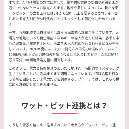
年では、AI向け需要の急増に対して、電力供給体制の増強や新設計画が
追いつかないケースも散見されます。地域や条件によっては、新たなデ
ータセンターの立ち上げには5年から10年以上を要するとされ、都市部
における電力制約がAI時代のボトルネックとして顕在化し始めていま
す。
一方、九州地域では首都圏とは異なる構造的な課題が生じています。太
陽光や地熱といった再生可能エネルギーの導入が進んだ結果、春季を中
心に発電量が需要を上回り、再エネの出力制御が行なわれる状況が発生
しています。2026年度には、九州で発電される電力の約6.9％、およそ
12億kW/h相当が出力制御の対象になると見込まれており、これは約30
万世帯分の年間消費電力量に相当します。
このように、電力と情報処理のあいだに地理的・時間的なミスマッチが
生じていることが、近年ますます明確になっています。情報処理を行な
う場所を固定したまま電力だけを調整するアプローチでは、これらの構
造的な課題に対応しきれません。
ワット・ビット連携とは？
こうした背景を踏まえ、注目されている考え方が「ワット・ビット連