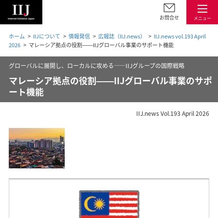
お問合せ
メニュー
ホーム
IIJについて
情報発信
広報誌（IIJ.news）
IIJ.news vol.193 April
2026
マレーシア拠点の役割――IIJグローバル事業のサポート機能
グローバルに展開し、ローカルに攻める——IIJグループの国際戦略
マレーシア拠点の役割――IIJグローバル事業のサポ
ート機能
IIJ.news Vol.193 April 2026