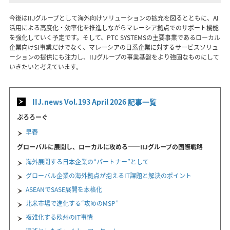
今後はIIJグループとして海外向けソリューションの拡充を図るとともに、AI
活用による高度化・効率化を推進しながらマレーシア拠点でのサポート機能
を強化していく予定です。そして、PTC SYSTEMSの主要事業であるローカル
企業向けSI事業だけでなく、マレーシアの日系企業に対するサービスソリュ
ーションの提供にも注力し、IIJグループの事業基盤をより強固なものにして
いきたいと考えています。
IIJ.news Vol.193 April 2026 記事一覧
ぷろろーぐ
早春
グローバルに展開し、ローカルに攻める——IIJグループの国際戦略
海外展開する日本企業の“パートナー”として
グローバル企業の海外拠点が抱えるIT課題と解決のポイント
ASEANでSASE展開を本格化
北米市場で進化する“攻めのMSP”
複雑化する欧州のIT事情