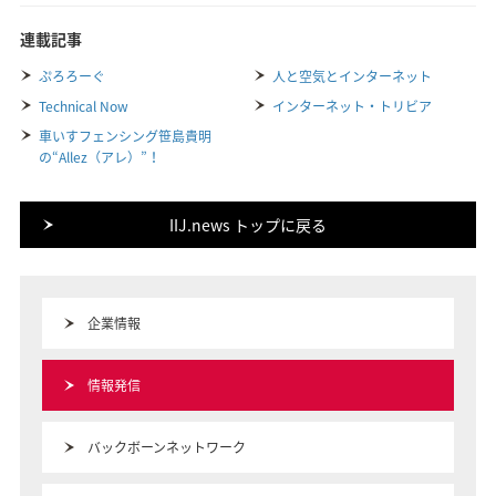
連載記事
ぷろろーぐ
人と空気とインターネット
Technical Now
インターネット・トリビア
車いすフェンシング笹島貴明
の“Allez（アレ）”！
IIJ.news トップに戻る
企業情報
情報発信
バックボーンネットワーク