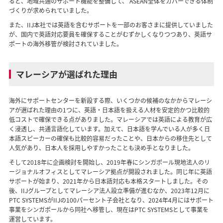
ると、地域共通のサポート機能を整備して、 ASEAN全体をカバーできる体制
づくりが求められていました。
また、IIJ本社では英語を含むサポートを一部のお客さまに提供していました
が、国内で英語対応要員を確保することがむずかしくなりつつあり、英語サ
ポートの海外移管が検討されていました。
マレーシアが選ばれた理由
海外にサポートセンターを新設する際、いくつかの候補のなかからマレーシ
アが選ばれた理由の1つに、英語・日本語を扱える人材を安定的かつ比較的
低コストで確保できる点がありました。マレーシアでは英語による教育が広
く浸透し、共通言語化しています。加えて、日本語を学んでいる人が多く日
本語スピーカーの確保も比較的容易だったことや、日本からの移住先として
人気があり、日本人を採用しやすかったことも決め手となりました。
そして2018年に企画検討を開始し、2019年春にシンガポール現地法人のリ
ージョナルオフィスとしてマレーシア拠点が開設されました。同じ年に英語
サポートが始まり、2021年から日本語対応も本格スタートしました。その
後、IIJグループとしてマレーシア法人設立準備が進むなか、2023年12月に
PTC SYSTEMSがIIJの100パーセント子会社となり、2024年4月にはサポート
事業をシンガポールから同社へ移管し、現在はPTC SYSTEMSとして事業を
運営しています。