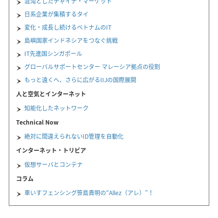
混沌としたチャイナ・マーケット
日系企業が集積するタイ
変化・成長し続けるベトナムのIT
島嶼国家インドネシアをつなぐ挑戦
IT先進国シンガポール
グローバルサポートセンター マレーシア拠点の役割
もっと遠くへ、さらに広がるIIJの国際展開
人と空気とインターネット
知能化したネットワーク
Technical Now
絶対に間違えられないID管理を自動化
インターネット・トリビア
仮想サーバとコンテナ
コラム
車いすフェンシング笹島貴明の“Allez（アレ）”！