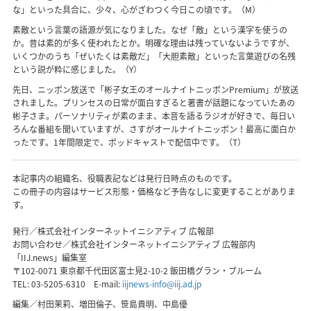
な」といった具合に、少々、心がざわつく今日この頃です。（M）
素敵という言葉の語源が気になりました。なぜ「敵」という漢字を使うの
か。昔は素的が多く使われたとか。明確な理由は残っていないようですが、
いくつかのうち「ぜいたくは素敵だ」「大胆素敵」といった言葉遊びの名残
という説が粋に感じました。（Y）
先日、ニッポン放送で「彬子女王のオールナイトニッポンPremium」が放送
されました。プリンセスの日常が面白すぎると著書が話題になっていたあの
彬子さま。パーソナリティが素のまま、本音を語るラジオが好きで、毎日い
ろんな番組を聞いていますが、さすがオールナイトニッポン！最高に面白か
ったです。1年間限定で、ポッドキャストで配信中です。（T）
本記事内の組織名、役職表記などは発行日時点のものです。
この冊子の内容はサービス形態・価格など予告なしに変更することがありま
す。
発行／株式会社インターネットイニシアティブ 広報部
お問い合わせ／株式会社インターネットイニシアティブ 広報部内
「IIJ.news」編集室
〒102-0071 東京都千代田区富士見2-10-2 飯田橋グラン・ブルーム
TEL:
03-5205-6310
E-mail:
iijnews-info@iij.ad.jp
編集／村田茉莉、増田倫子、笹島貴明、中島優