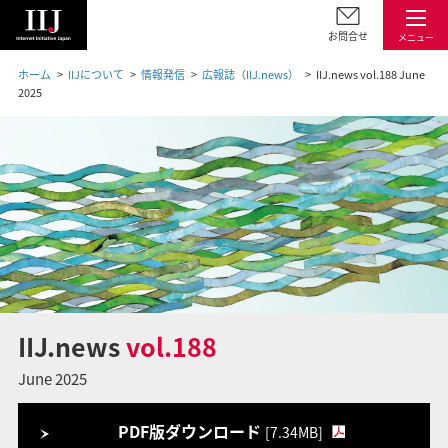
お問合せ
メニュー
ホーム
IIJについて
情報発信
広報誌（IIJ.news）
IIJ.news vol.188 June
2025
IIJ.news
vol.188
June 2025
PDF版ダウンロード
[7.34MB]