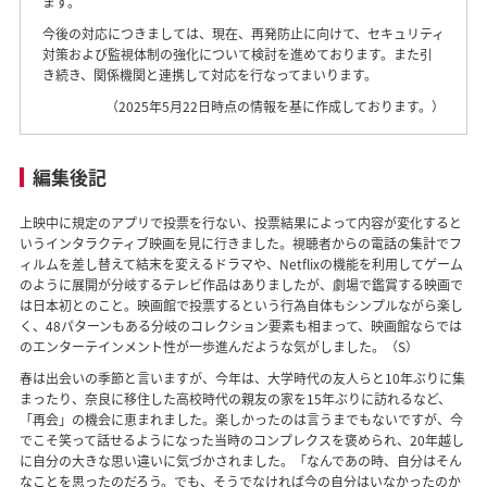
ます。
今後の対応につきましては、現在、再発防止に向けて、セキュリティ
対策および監視体制の強化について検討を進めております。また引
き続き、関係機関と連携して対応を行なってまいります。
（2025年5月22日時点の情報を基に作成しております。）
編集後記
上映中に規定のアプリで投票を行ない、投票結果によって内容が変化すると
いうインタラクティブ映画を見に行きました。視聴者からの電話の集計でフ
ィルムを差し替えて結末を変えるドラマや、Netflixの機能を利用してゲーム
のように展開が分岐するテレビ作品はありましたが、劇場で鑑賞する映画で
は日本初とのこと。映画館で投票するという行為自体もシンプルながら楽し
く、48パターンもある分岐のコレクション要素も相まって、映画館ならでは
のエンターテインメント性が一歩進んだような気がしました。（S）
春は出会いの季節と言いますが、今年は、大学時代の友人らと10年ぶりに集
まったり、奈良に移住した高校時代の親友の家を15年ぶりに訪れるなど、
「再会」の機会に恵まれました。楽しかったのは言うまでもないですが、今
でこそ笑って話せるようになった当時のコンプレクスを褒められ、20年越し
に自分の大きな思い違いに気づかされました。「なんであの時、自分はそん
なことを思ったのだろう。でも、そうでなければ今の自分はいなかったのか