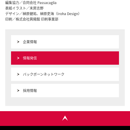
編集協力／合同会社 Passacaglia
表紙イラスト／末房志野
デザイン／榊原健祐、榊原吏海（Iroha Design）
印刷／株式会社興陽館 印刷事業部
企業情報
情報発信
バックボーンネットワーク
採用情報