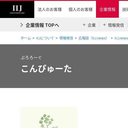
法人のお客様
個人のお客様
企業情報
技
企業情報 TOPへ
企業
情報発信
ホーム
IIJについて
情報発信
広報誌（IIJ.news）
IIJ.new
ぷろろーぐ
こんぴゅーた