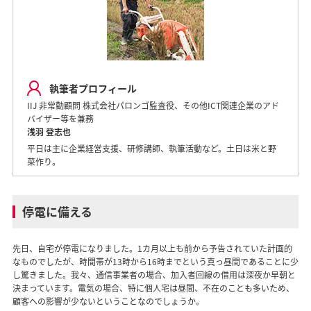
執筆者プロフィール
IIJ 非常勤顧問 株式会社パロンゴ監査役、その他ICT関連企業のアド
バイザー等を兼務
浅羽 登志也
平日は主に企業経営支援、研修講師、執筆活動など。土日は米と野
菜作り。
停電に備える
先日、自宅が停電になりました。1カ月以上も前から予告されていた計画的
なものでしたが、時間帯が13時から16時までという真っ昼間であることに少
し驚きました。我々、通信事業者の場合、加入者回線の借用は深夜か早朝と
決まっています。電気の場合、特に個人宅は昼間、不在のことも多いため、
顧客への影響が少ないということなのでしょうか。