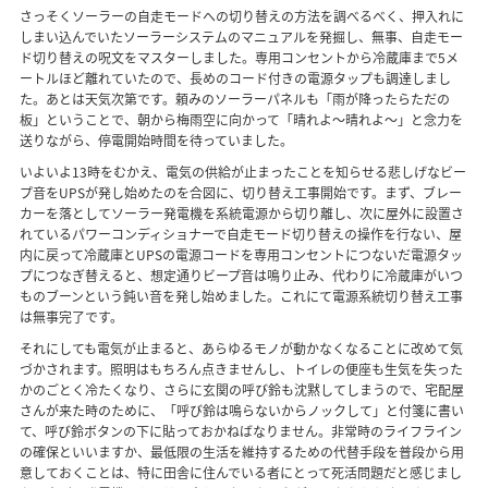
さっそくソーラーの自走モードへの切り替えの方法を調べるべく、押入れに
しまい込んでいたソーラーシステムのマニュアルを発掘し、無事、自走モー
ド切り替えの呪文をマスターしました。専用コンセントから冷蔵庫まで5メ
ートルほど離れていたので、長めのコード付きの電源タップも調達しまし
た。あとは天気次第です。頼みのソーラーパネルも「雨が降ったらただの
板」ということで、朝から梅雨空に向かって「晴れよ〜晴れよ〜」と念力を
送りながら、停電開始時間を待っていました。
いよいよ13時をむかえ、電気の供給が止まったことを知らせる悲しげなビー
プ音をUPSが発し始めたのを合図に、切り替え工事開始です。まず、ブレー
カーを落としてソーラー発電機を系統電源から切り離し、次に屋外に設置さ
れているパワーコンディショナーで自走モード切り替えの操作を行ない、屋
内に戻って冷蔵庫とUPSの電源コードを専用コンセントにつないだ電源タッ
プにつなぎ替えると、想定通りビープ音は鳴り止み、代わりに冷蔵庫がいつ
ものブーンという鈍い音を発し始めました。これにて電源系統切り替え工事
は無事完了です。
それにしても電気が止まると、あらゆるモノが動かなくなることに改めて気
づかされます。照明はもちろん点きませんし、トイレの便座も生気を失った
かのごとく冷たくなり、さらに玄関の呼び鈴も沈黙してしまうので、宅配屋
さんが来た時のために、「呼び鈴は鳴らないからノックして」と付箋に書い
て、呼び鈴ボタンの下に貼っておかねばなりません。非常時のライフライン
の確保といいますか、最低限の生活を維持するための代替手段を普段から用
意しておくことは、特に田舎に住んでいる者にとって死活問題だと感じまし