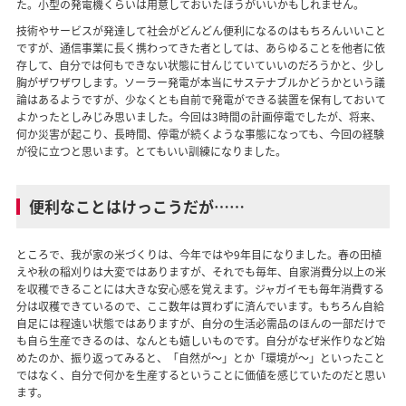
た。小型の発電機くらいは用意しておいたほうがいいかもしれません。
技術やサービスが発達して社会がどんどん便利になるのはもちろんいいこと
ですが、通信事業に長く携わってきた者としては、あらゆることを他者に依
存して、自分では何もできない状態に甘んじていていいのだろうかと、少し
胸がザワザワします。ソーラー発電が本当にサステナブルかどうかという議
論はあるようですが、少なくとも自前で発電ができる装置を保有しておいて
よかったとしみじみ思いました。今回は3時間の計画停電でしたが、将来、
何か災害が起こり、長時間、停電が続くような事態になっても、今回の経験
が役に立つと思います。とてもいい訓練になりました。
便利なことはけっこうだが……
ところで、我が家の米づくりは、今年ではや9年目になりました。春の田植
えや秋の稲刈りは大変ではありますが、それでも毎年、自家消費分以上の米
を収穫できることには大きな安心感を覚えます。ジャガイモも毎年消費する
分は収穫できているので、ここ数年は買わずに済んでいます。もちろん自給
自足には程遠い状態ではありますが、自分の生活必需品のほんの一部だけで
も自ら生産できるのは、なんとも嬉しいものです。自分がなぜ米作りなど始
めたのか、振り返ってみると、「自然が〜」とか「環境が〜」といったこと
ではなく、自分で何かを生産するということに価値を感じていたのだと思い
ます。