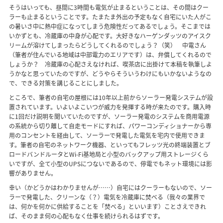
そうはいっても、昼間に3時間も電気が止まるということは、その間はクー
ラーも止まるということです。たまたま外出の予定もなく自宅にいた人がこ
の暑いさ中に熱中症になってしまう危険性だってあるでしょう。そこまでは
いかずとも、冷蔵庫の中身が心配です。大好きなハーゲンダッツのアイスク
リームが溶けてしまったらどうしてくれるのでしょう？（笑） 中電さん
（筆者が住んでいる地域は中部電力のエリアです）は、弁償してくれるので
しょうか？ 冷蔵庫の心配さえなければ、喫茶店に出掛けて本稿を執筆しよ
うかなと思っていたのですが、どうやらそういうわけにもいかないようなの
で、できる対策を講じることにしました。
ところで、筆者の自宅の屋根には10年以上前からソーラー発電システムが設
置されています。いよいよこいつが威力を発揮する時が来たのです。購入時
に1回だけ説明を聞いていたのですが、ソーラー発電のシステムを商用電源
の系統から切り離して自走モードにすれば、パワーコンディショナーから専
用のコンセントを経由して、ソーラーで発電した電気を宅内で使用できま
す。筆者の自宅のネットワーク機器、といってもフレッツ光の終端装置とブ
ロードバンドルータとWi-Fi基地局と小型のバックアップ用ストレージくら
いですが、全て小型のUPSにつないであるので、停電でもネット環境には影
響がありません。
幸い（かどうかはわかりませんが……）自宅にはクーラーもないので、ソー
ラーで発電した、クリーンな（？）電気を冷蔵庫に焚べる（我々の業界で
は、何かを何かに供給することを「焚べる」といいます）ことさえできれ
ば、そのまま何の心配もなく仕事を続けられるはずです。