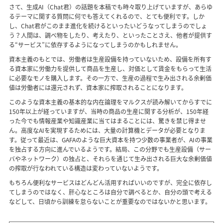
さて、生成AI（Chat君）の話題を本稿でも時々取り上げていますが、あらゆ
るテーマに関する質問に何でも答えてくれるので、とても便利です。しか
し、Chat君がこのまま進化を続けるといったいどうなってしまうのでしょ
う？人間は、調べ物をしたり、考えたり、といったことさえ、他者が提供す
る“サービス”に依存するようになってしまうのかもしれません。
資本主義のもとでは、労働者は生産設備を持っていないため、設備を所有す
る資本家に労働力を提供して商品を生産し、対価として賃金をもらって生活
に必要なモノを購入します。その一方で、生産の過程で生み出される余剰価
値は労働者には還元されず、資本家に搾取されることになります。
このような資本主義の基本的な内在論理をマルクスが読み解いてからすでに
150年以上が経っていますが、当時の商品の生産に関する分析が、150年経
った今でも情報産業や知識産業に当てはまることには、驚きを禁じ得ませ
ん。高度なAIを実現するためには、大量の計算機とデータが必要となりま
す。従って最近は、GAFAのような巨大資本を持つ少数の事業者が、AIの事業
を独占する方向に進んでいるようです。結局、この分野でも生産設備（サー
バやネットワーク）の独占と、それらを通じて生み出される巨大な余剰価値
の搾取が行なわれている構造は変わっていないようです。
もちろん便利なサービスはどんどん活用すればいいのですが、完全に依存し
てしまうのではなく、肝心なところは自分で調べるとか、自分の頭で考える
などして、日頃から訓練を怠らないことが重要なのではないかと思います。