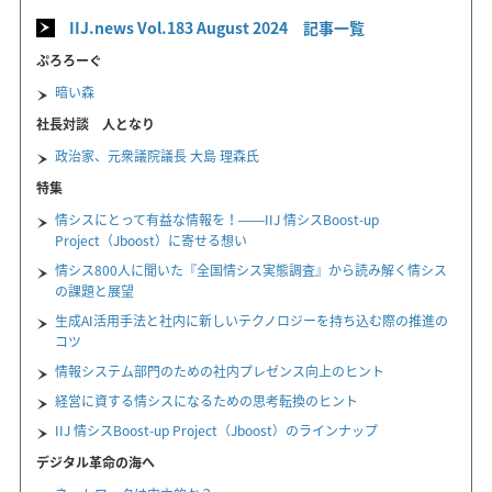
IIJ.news Vol.183 August 2024 記事一覧
ぷろろーぐ
暗い森
社長対談 人となり
政治家、元衆議院議長 大島 理森氏
特集
情シスにとって有益な情報を！――IIJ 情シスBoost-up
Project（Jboost）に寄せる想い
情シス800人に聞いた『全国情シス実態調査』から読み解く情シス
の課題と展望
生成AI活用手法と社内に新しいテクノロジーを持ち込む際の推進の
コツ
情報システム部門のための社内プレゼンス向上のヒント
経営に資する情シスになるための思考転換のヒント
IIJ 情シスBoost-up Project（Jboost）のラインナップ
デジタル革命の海へ