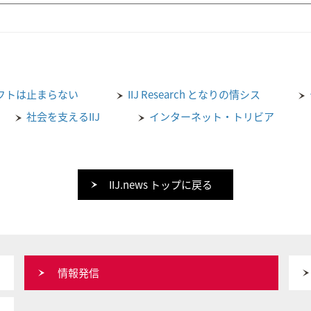
フトは止まらない
IIJ Research となりの情シス
社会を支えるIIJ
インターネット・トリビア
IIJ.news トップに戻る
情報発信