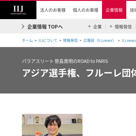
法人のお客様
個人のお客様
企業情報
技
企業情報 TOPへ
企業
情報発信
ホーム
IIJについて
情報発信
広報誌（IIJ.news）
IIJ.news
パラアスリート 笹島貴明のROAD to PARIS
アジア選手権、フルーレ団