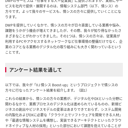
DWPのサービスは「仕事をする人＝従業員」に提供されますが、実際にサー
ビスを社内で提供・展開するのは、情報システム部門（以下、情シス）の
方々です。よって我々のサービスも、情シスの方々に提供していくことにな
ります。
DWPを提供していくなかで、情シスの方々が日々直面している業務や悩み、
課題をうかがう機会が増えてきましたが、その際、我々が知り得なかったさ
まざまなことがわかってきました。その1つは、情シスの方々は、従業員が
利用するPCやアクセスするネットワークなど仕事環境の整備だけでなく、企
業のコアとなる業務のデジタル化の取り組みにも大きく関わっているという
ことです。
アンケート結果を通して
以下では、我々が「IIJ 情シス Boost-up」というプロジェクトで情シスの
方々に行なったアンケート結果を紹介します。（図1）
これらの結果から、情シスの方々の業務が、デジタル化やDXといった分野に
関わるなかで、業務プロセスのデジタル化は進められているものの、新規ビ
ジネスの創出やビジネスモデルの変革はあまりできておらず、システム開発
の内製化およびDXに必要な「クラウド上でソフトウェアを開発できる人材」
や「最適な情報システムを構想し、実装できるアーキテクトといったクラウ
ドネイティブな人材の採用」といった部分において課題を抱えていることが