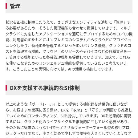
管理
状況を正確に把握したうえで、さまざまなエンティティを適切に「管理」す
る必要があるため、そうした管理機能も合わせて提供していきます。マルチ
クラウドに対応したアプリケーションを適切にデプロイするためのCI／CD機
能、利用者のIDをもとにオンプレミスのシステムからクラウドにプロビジョ
ニングしたり、特権IDを管理するといったIDガバナンス機能、クラウドのコ
ストを管理する機能、クラウド上のリソースやデバイスなどの各種資産を一
元管理する機能といった各種管理機能も提供していきます。加えて、これら
を使いこなすためのコンシェルジュ機能も提供していきたいと考えていま
す。こうしたことの実現に向けては、AIの活用も検討しています。
DXを支援する継続的なSI体制
以上のような「ガードレール」として提供する機能群を効果的に使いなが
ら、お客さまの業務に寄り添い、DXを「攻め」と「守り」の両面から推進し
ていくためのコンサルティング、SIを提供していきます。DXを効果的に実現
するには、クラウド化のライフサイクルを継続的に回していく必要があり、
そのために従来のような1回で完了させるウォーターフォール型の移行プロ
ジェクトだけでなく、小さく始めて少しずつ規模を大きくしていくようなア