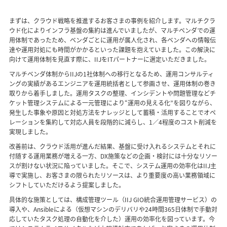
まずは、クラウド戦略を推進するお客さまの事例を紹介します。マルチクラ
ウド化によりインフラ基盤の集約は進んでいましたが、マルチベンダでの運
用体制であったため、ベンダごとに運用が属人化され、各ベンダへの情報伝
達や運用対処にも時間がかかるといった課題を抱えていました。この解決に
向けて運用体制を見直す際に、IIJをITパートナーに選定いただきました。
マルチベンダ体制からIIJの1社体制への移行となるため、運用コンサルティ
ングの実績があるエンジニアを運用統括者として参画させ、運用体制の巻き
取りから着手しました。運用タスクの整理、インシデントや問題管理などチ
ケット管理システムによる一元管理により“運用の見える化”を図りながら、
発生した事象や原因と対処方法をナレッジとして蓄積・活用することでオペ
レーションを集約して対応人員を段階的に減らし、1／4程度のコスト削減を
実現しました。
改善前は、クラウド活用が進んだ結果、基盤に受け入れるシステムとそれに
付随する運用業務が増える一方、DX施策などの企画・検討には十分なリソー
スが割けない状況に陥っていました。そこで、システム運用の効率化はIIJ主
導で実施し、お客さまの限られたリソースは、より重要度の高い業務領域に
シフトしていただけるよう提案しました。
具体的な施策としては、構成管理ツール（IIJ GIO統合運用管理サービス）の
導入や、Ansibleによる（仮想マシンのデリバリや24時間365日体制で手動対
応していたタスク処理の自動化を介した）運用の効率化を図っています。今