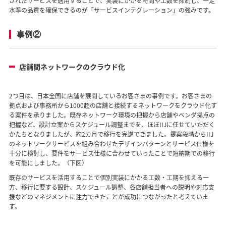
されたサービスを適用することで、実装にかかる時間や工数を抑制し、一定
水準の品質を確保できるのが「サービスインテグレーション」の強みです。
事例②
店舗間ネットワークのクラウド化
2つ目は、日本全国に店舗を展開しているお客さまの事例です。お客さまの
拠点および事務所から1000超の店舗と接続するネットワークをクラウド化す
る案件を承りました。既存ネットワーク環境の把握から店舗やベンダ拠点の
把握など、設計立案からスケジュール調整までを、ほぼIIJに任せていただく
かたちとなりましたが、約2カ月で移行を完遂できました。提案段階からIIJ
のネットワークサービスを組み合わせたデザインパターンとサービス仕様を
十分に検討し、要件をサービス仕様に合わせていったことで短納期での移行
を可能にしました。（下図）
既存のサービスを活用することで個別実装にかかる工数・工期を抑える一
方、移行に要する設計、スケジュール調整、各店舗担当者への説明や対応支
援などのマネジメントに注力できたことが成功につながったと考えていま
す。