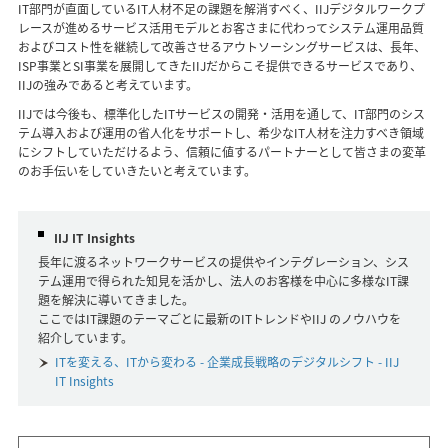
IT部門が直面しているIT人材不足の課題を解消すべく、IIJデジタルワークプ
レースが進めるサービス活用モデルとお客さまに代わってシステム運用品質
およびコスト性を継続して改善させるアウトソーシングサービスは、長年、
ISP事業とSI事業を展開してきたIIJだからこそ提供できるサービスであり、
IIJの強みであると考えています。
IIJでは今後も、標準化したITサービスの開発・活用を通して、IT部門のシス
テム導入および運用の省人化をサポートし、希少なIT人材を注力すべき領域
にシフトしていただけるよう、信頼に値するパートナーとして皆さまの変革
のお手伝いをしていきたいと考えています。
IIJ IT Insights
長年に渡るネットワークサービスの提供やインテグレーション、シス
テム運用で得られた知見を活かし、法人のお客様を中心に多様なIT課
題を解決に導いてきました。
ここではIT課題のテーマごとに最新のITトレンドやIIJ のノウハウを
紹介しています。
ITを変える、ITから変わる - 企業成長戦略のデジタルシフト - IIJ
IT Insights