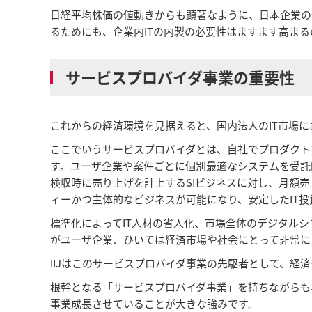
日経平均株価の値動きからも顕著なように、日本企業の
るためにも、企業内ITの内製の必要性はますます高ま
サービスプロバイダ事業の重要性
これからの経済環境を見据えると、国内法人のIT市場
ここでいうサービスプロバイダとは、自社でプロダクト
す。ユーザ企業や案件ごとに個別最適なシステムを受託開
検収時に売り上げを計上するSIビジネスに対し、月額
ィーかつ主体的なビジネスが可能になり、安定したIT
標準化によってIT人材の省人化、市場全体のデジタル
がユーザ企業、ひいては経済市場や社会にとって非常に
IIJはこのサービスプロバイダ事業の先駆者として、
根幹となる「サービスプロバイダ事業」を持ちながらも
事業成長させていることが大きな強みです。