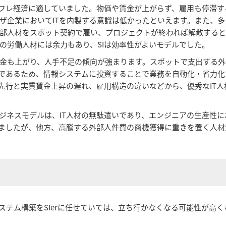
デフレ経済に適していました。物価や賃金が上がらず、雇用も停滞す
企業においてITを内製する意識は低かったといえます。また、多く
部人材をスポット契約で雇い、プロジェクトが終われば解散すると
の労働人材には余力もあり、SIは効率性がよいモデルでした。
金も上がり、人手不足の傾向が強まります。スポットで支出する外
足であるため、情報システムに投資することで業務を自動化・省力化
先行と実質賃金上昇の遅れ、雇用構造の違いなどから、優秀なIT人
ジネスモデルは、IT人材の無駄遣いであり、エンジニアの生産性
てきましたが、他方、高騰する外部人件費の商機獲得に重きを置く人
ステム構築をSIerに任せていては、立ち行かなくなる可能性が高