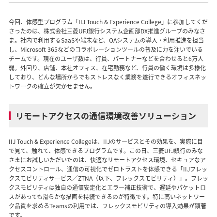
今回、体感型プログラム「IIJ Touch & Experience College」に参加してくだ
さったのは、株式会社三菱UFJ銀行システム企画部DX推進グループのみなさ
ま。社内で利用するSaaSや端末など、OAシステムの導入・利用推進を担当
し、Microsoft 365などのコラボレーションツールの普及に力を注いでいる
チームです。現在のユーザ数は、行員、パートナーなどを合わせると6万人
弱。外回り、店舗、本社オフィス、在宅勤務など、行員の働く環境は多様化
しており、どんな場所からでもストレスなく業務を遂行できるオフィスネッ
トワークの確立が欠かせません。
リモートアクセスの通信環境改善ソリューション
IIJ Touch & Experience Collegeは、IIJのサービスとその効果を、実際に目
で見て、触れて、体感できるプログラムです。この日、三菱UFJ銀行のみな
さまにお試しいただいたのは、快適なリモートアクセス環境、セキュアなア
クセスコントロール、通信の可視化でゼロトラストを体感できる「IIJフレッ
クスモビリティサービス／ZTNA（以下、フレックスモビリティ）」。フレッ
クスモビリティは独自の通信安定化とエラー補正技術で、遅延やパケットロ
スがあっても滑らかな描画を持続できるのが特徴です。特に高いネットワー
ク品質を求めるTeamsの利用では、フレックスモビリティの導入効果が顕著
です。