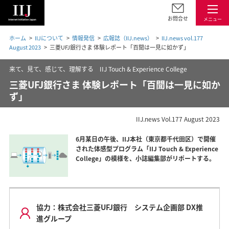
お問合せ
メニュー
ホーム
IIJについて
情報発信
広報誌（IIJ.news）
IIJ.news vol.177
August 2023
三菱UFJ銀行さま 体験レポート「百聞は一見に如かず」
来て、見て、感じて、理解する IIJ Touch & Experience College
三菱UFJ銀行さま 体験レポート「百聞は一見に如か
ず」
IIJ.news Vol.177 August 2023
6月某日の午後、IIJ本社（東京都千代田区）で開催
された体感型プログラム「IIJ Touch & Experience
College」の模様を、小誌編集部がリポートする。
協力：株式会社三菱UFJ銀行 システム企画部 DX推
進グループ