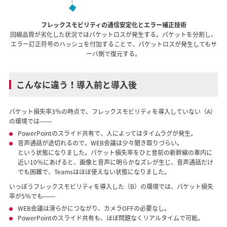
フレックスモビリティの通信安定化とエラー補正技術
回線品質が劣化した状況ではパケットロスが発生する。パケットを分割し、
エラー訂正符号のハッシュを付加することで、パケットロスが発生してもサ
ーバ側で復元する。
こんなに違う！導入前と導入後
パケット損失率3％の時点で、フレックスモビリティを導入していない（A）
の環境では――
PowerPointのスライド共有で、人によってはタイムラグが発生。
音声通話が途切れるので、WEB会議は少々聞き取りづらい。
という状態になりました。パケット損失率をひと昔前の新幹線の車内に
近い10％にあげると、画像と音声に明らかなズレが生じ、音声通話だけ
でも困難で、Teamsはほぼ使えない状態になりました。
いっぽうフレックスモビリティを導入した（B）の環境では、パケット損失
率が5％でも――
WEB会議は滑らかにつながり、カメラOFFの必要なし。
PowerPointのスライド共有も、ほぼ問題なくリアルタイムで可能。