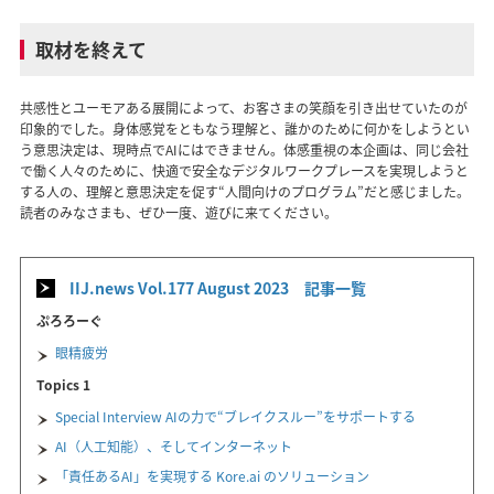
取材を終えて
共感性とユーモアある展開によって、お客さまの笑顔を引き出せていたのが
印象的でした。身体感覚をともなう理解と、誰かのために何かをしようとい
う意思決定は、現時点でAIにはできません。体感重視の本企画は、同じ会社
で働く人々のために、快適で安全なデジタルワークプレースを実現しようと
する人の、理解と意思決定を促す“人間向けのプログラム”だと感じました。
読者のみなさまも、ぜひ一度、遊びに来てください。
IIJ.news Vol.177 August 2023 記事一覧
ぷろろーぐ
眼精疲労
Topics 1
Special Interview AIの力で“ブレイクスルー”をサポートする
AI（人工知能）、そしてインターネット
「責任あるAI」を実現する Kore.ai のソリューション