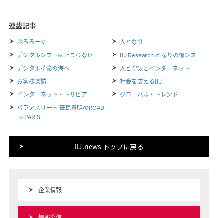
連載記事
ぷろろーぐ
人となり
デジタルシフトは止まらない
IIJ Research となりの情シス
デジタル革命の海へ
人と空気とインターネット
お客様探訪
社会を支えるIIJ
インターネット・トリビア
グローバル・トレンド
パラアスリート 笹島貴明のROAD
to PARIS
IIJ.news トップに戻る
企業情報
情報発信