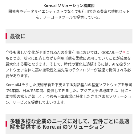
Kore.ai ソリューション構成図
開発者やデータサイエンティストでなくても利用できる豊富な機能セット
を、ノーコードツールで提供している。
最後に
今後も激しい変化が予測されるAIの企業利用においては、OODAループ
＊
に
もとづき、状況に即応しながら利用形態を柔軟に適用していくことが成果を
最大化する要となります。そして、時代の変化に追随するには、AIを扱うソ
フトウェア自体に高い柔軟性と最先端のテクノロジーが最速で提供される必
要があります。
Kore.aiはそうした技術革新を下支えする対話型AIの基盤ソフトウェアを米国
で9年間、日本で3年間、提供してきました。アジア太平洋地域では、特に日
本市場の拡大が著しく、今後も日本市場に特化したさまざまなソリューショ
ン、サービスを提供してまいります。
多種多様な企業のニーズに対して、要件ごとに最適
解を提供する Kore.ai のソリューション