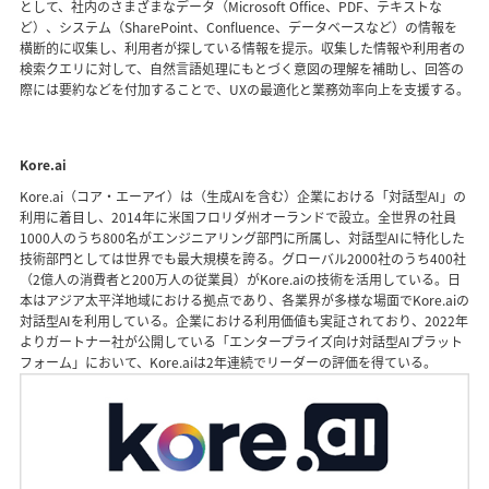
として、社内のさまざまなデータ（Microsoft Office、PDF、テキストな
ど）、システム（SharePoint、Confluence、データベースなど）の情報を
横断的に収集し、利用者が探している情報を提示。収集した情報や利用者の
検索クエリに対して、自然言語処理にもとづく意図の理解を補助し、回答の
際には要約などを付加することで、UXの最適化と業務効率向上を支援する。
Kore.ai
Kore.ai（コア・エーアイ）は（生成AIを含む）企業における「対話型AI」の
利用に着目し、2014年に米国フロリダ州オーランドで設立。全世界の社員
1000人のうち800名がエンジニアリング部門に所属し、対話型AIに特化した
技術部門としては世界でも最大規模を誇る。グローバル2000社のうち400社
（2億人の消費者と200万人の従業員）がKore.aiの技術を活用している。日
本はアジア太平洋地域における拠点であり、各業界が多様な場面でKore.aiの
対話型AIを利用している。企業における利用価値も実証されており、2022年
よりガートナー社が公開している「エンタープライズ向け対話型AIプラット
フォーム」において、Kore.aiは2年連続でリーダーの評価を得ている。