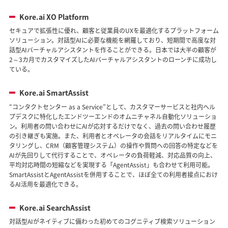
Kore.ai XO Platform
セキュアで拡張性に優れ、顧客と従業員のUXを最適化するプラットフォーム
ソリューション。対話型AIに必要な機能を網羅しており、短期間で高度な対
話型AIバーチャルアシスタントを作ることができる。日本では大半の顧客が
2～3カ月でカスタマイズしたAIバーチャルアシスタントのローンチに成功し
ている。
Kore.ai SmartAssist
“コンタクトセンター as a Service”として、カスタマーサービスと社内ヘル
プデスクに特化したエンドツーエンドのオムニチャネル自動化ソリューショ
ン。利用者の問い合わせにAIが応対するだけでなく、過去の問い合わせ履歴
の引き継ぎも実施。また、利用者とオペレータの会話をリアルタイムにモニ
タリングし、CRM（顧客管理システム）の操作や質問への回答の特定などを
AIが先回りして代行することで、オペレータの負荷軽減、対応品質の向上、
平均対応時間の短縮などを実現する「AgentAssist」も合わせて利用可能。
SmartAssistとAgentAssistを併用することで、ほぼ全ての利用者接点におけ
るAI活用を最適化できる。
Kore.ai SearchAssist
対話型AIがネイティブに備わった初めてのコグニティブ検索ソリューション