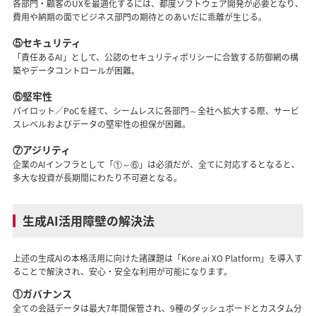
各部門・顧客のUXを最適化するには、都度ソフトウェア開発が必要となり、
費用や納期の面でビジネス部門の期待とのあいだに乖離が生じる。
⑤セキュリティ
「責任あるAI」として、公認のセキュリティポリシーに合致する防御網の構
築やデータコントロールが困難。
⑥堅牢性
パイロット／PoCを経て、シームレスに各部門～全社へ拡大する際、サービ
スレベルおよびデータの堅牢性の担保が困難。
⑦アジリティ
企業のAIインフラとして「①～⑥」は必須だが、全てに対応するとなると、
多大な投資が長期間にわたり不可避となる。
生成AI活用障壁の解決法
上述の生成AIの本格活用に向けた諸課題は「Kore.ai XO Platform」を導入す
ることで解決され、安心・安全な利用が可能になります。
①ガバナンス
全ての会話データは最大7年間保管され、9種のダッシュボードとカスタム分