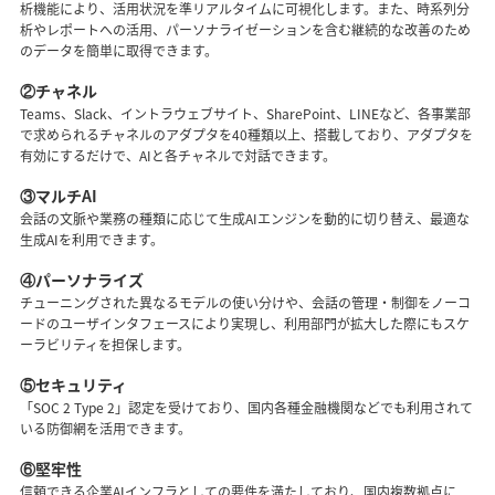
析機能により、活用状況を準リアルタイムに可視化します。また、時系列分
析やレポートへの活用、パーソナライゼーションを含む継続的な改善のため
のデータを簡単に取得できます。
②チャネル
Teams、Slack、イントラウェブサイト、SharePoint、LINEなど、各事業部
で求められるチャネルのアダプタを40種類以上、搭載しており、アダプタを
有効にするだけで、AIと各チャネルで対話できます。
③マルチAI
会話の文脈や業務の種類に応じて生成AIエンジンを動的に切り替え、最適な
生成AIを利用できます。
④パーソナライズ
チューニングされた異なるモデルの使い分けや、会話の管理・制御をノーコ
ードのユーザインタフェースにより実現し、利用部門が拡大した際にもスケ
ーラビリティを担保します。
⑤セキュリティ
「SOC 2 Type 2」認定を受けており、国内各種金融機関などでも利用されて
いる防御網を活用できます。
⑥堅牢性
信頼できる企業AIインフラとしての要件を満たしており、国内複数拠点に