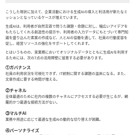
こうした現状に加えて、企業活動における生成AIの導入と利活用が新たなミ
ッションとなっているケースが増えています。
生成AIは、利用者が自然言語で問うた課題・命題に対し、幅広いアイデアを
もたらしてくれる創造性の提示や、利用者の入力データにもとづいて専門知
識を盛り込んだ素案の作成など、人とAIの協働を通して、社員の行動変容を
促し、経営リソースの強化をサポートしてくれます。
とはいうものの、実業務においてオリジナルデータとともに生成AIを利用す
るためには、次の7点の活用障壁に留意する必要があります。
①ガバナンス
社員の利用状況を可視化できず、IT統制に関する課題の温床になる。また、
文章作成に要する時間が増える。
②チャネル
全体最適のために社内の複数のチャネルにアクセスする必要が生じるが、網
羅的かつ最適な接続方法がない。
③マルチAI
業務や用途に応じて最適な生成AIの動的な切り替えが困難。
④パーソナライズ