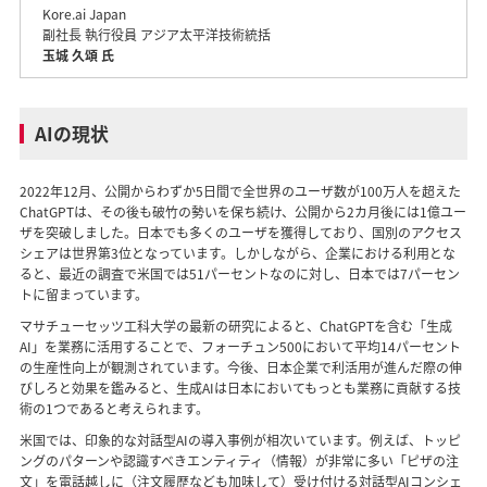
Kore.ai Japan
副社長 執行役員 アジア太平洋技術統括
玉城 久頌 氏
AIの現状
2022年12月、公開からわずか5日間で全世界のユーザ数が100万人を超えた
ChatGPTは、その後も破竹の勢いを保ち続け、公開から2カ月後には1億ユー
ザを突破しました。日本でも多くのユーザを獲得しており、国別のアクセス
シェアは世界第3位となっています。しかしながら、企業における利用とな
ると、最近の調査で米国では51パーセントなのに対し、日本では7パーセン
トに留まっています。
マサチューセッツ工科大学の最新の研究によると、ChatGPTを含む「生成
AI」を業務に活用することで、フォーチュン500において平均14パーセント
の生産性向上が観測されています。今後、日本企業で利活用が進んだ際の伸
びしろと効果を鑑みると、生成AIは日本においてもっとも業務に貢献する技
術の1つであると考えられます。
米国では、印象的な対話型AIの導入事例が相次いています。例えば、トッピ
ングのパターンや認識すべきエンティティ（情報）が非常に多い「ピザの注
文」を電話越しに（注文履歴なども加味して）受け付ける対話型AIコンシェ