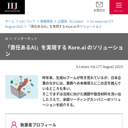
お問合せ
メニュー
ホーム
IIJについて
情報発信
広報誌（IIJ.news）
IIJ.news vol.177
August 2023
「責任あるAI」を実現する Kore.ai のソリューション
AI × インターネット
「責任あるAI」を実現する Kore.ai のソリューショ
ン
IIJ.news Vol.177 August 2023
昨年来、生成AIブームが吹き荒れているが、日本企
業のなかには、業務への本格導入に二の足を踏んで
いるところも多い。
そこでまずは活用に向けた課題や懸念材料を洗い出
したうえで、米国リーディングカンパニーのソリュ
ーションを紹介する。
執筆者プロフィール