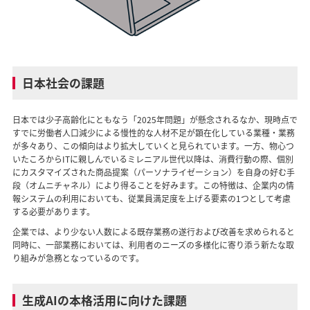
日本社会の課題
日本では少子高齢化にともなう「2025年問題」が懸念されるなか、現時点で
すでに労働者人口減少による慢性的な人材不足が顕在化している業種・業務
が多々あり、この傾向はより拡大していくと見られています。一方、物心つ
いたころからITに親しんでいるミレニアル世代以降は、消費行動の際、個別
にカスタマイズされた商品提案（パーソナライゼーション）を自身の好む手
段（オムニチャネル）により得ることを好みます。この特徴は、企業内の情
報システムの利用においても、従業員満足度を上げる要素の1つとして考慮
する必要があります。
企業では、より少ない人数による既存業務の遂行および改善を求められると
同時に、一部業務においては、利用者のニーズの多様化に寄り添う新たな取
り組みが急務となっているのです。
生成AIの本格活用に向けた課題