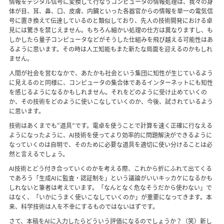
情報をデジタル信号に変換して行なうコンピュータの情報処理は、我々の身
体が目、耳、鼻、口、皮膚、内臓といった各器官からの情報を単一の電気信
号に置き換えて伝達しているのと類似しており、先人の技術開発における卓
見には驚きを禁じえません。もちろん細かい処理の仕方は異なりますし、も
しかしたら量子コンピュータなどがそうした仕組みを飛び越える可能性はあ
るように思います。その時は人工知能もまた新たな局面を迎えるのかもしれ
ません。
人間が社会を営むなかで、あたかも社会という集団に知性が生じているよう
に見えるのと同様に、コンピュータの集合体であるインターネットにも知性
を感じるようになるかもしれません。それをどのように受け止めていくの
か、その技術をどのように使いこなしていくのか、今後、試されているよう
に思います。
技術はあくまでも“道具”です。電卓を使うことで計算を速く正確に行なえる
ようになったように、AI技術を使ってより効率的に問題解決ができるように
なっていくのは自明で、そのために必要な道具を適切に使い分けることは必
然と言えるでしょう。
AI技術とどう付き合っていくのかを考える際、これから折にふれて出てくる
であろう「生成AIに監査・認証制を」という議論がいいキッカケになるかも
しれないと筆者は考えています。「なんとなく危なそうだから使わない」で
はなく、「いかにうまく使いこなしていくのか」が重要になってきます。本
来、科学技術は人を不幸にするものではないはずです。
さて、本稿をAIに入力したらどういう評価になるのでしょうか？（笑）新し