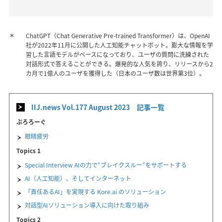
＊
ChatGPT（Chat Generative Pre-trained Transformer）は、OpenAI
社が2022年11月に公開した人工知能チャットボット。膨大な情報を学
習した言語モデルがベースになっており、ユーザの質問に洗練された
対話形式で答えることができる。爆発的な人気を誇り、リリースから2
カ月で1億人のユーザを獲得した（日本のユーザ数は世界第3位）。
IIJ.news Vol.177 August 2023 記事一覧
ぷろろーぐ
眼精疲労
Topics 1
Special Interview AIの力で“ブレイクスルー”をサポートする
AI（人工知能）、そしてインターネット
「責任あるAI」を実現する Kore.ai のソリューション
対話型AIソリューション導入に向けた取り組み
Topics 2