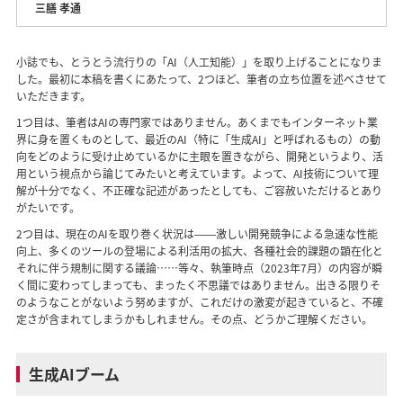
三膳 孝通
小誌でも、とうとう流行りの「AI（人工知能）」を取り上げることになりま
した。最初に本稿を書くにあたって、2つほど、筆者の立ち位置を述べさせて
いただきます。
1つ目は、筆者はAIの専門家ではありません。あくまでもインターネット業
界に身を置くものとして、最近のAI（特に「生成AI」と呼ばれるもの）の動
向をどのように受け止めているかに主眼を置きながら、開発というより、活
用という視点から論じてみたいと考えています。よって、AI技術について理
解が十分でなく、不正確な記述があったとしても、ご容赦いただけるとあり
がたいです。
2つ目は、現在のAIを取り巻く状況は――激しい開発競争による急速な性能
向上、多くのツールの登場による利活用の拡大、各種社会的課題の顕在化と
それに伴う規制に関する議論……等々、執筆時点（2023年7月）の内容が瞬
く間に変わってしまっても、まったく不思議ではありません。出きる限りそ
のようなことがないよう努めますが、これだけの激変が起きていると、不確
定さが含まれてしまうかもしれません。その点、どうかご理解ください。
生成AIブーム