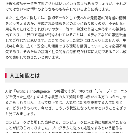
正確な教師データを学習させればいいという考えもあるでしょうが、それだ
けではない何か“壁”のようなものも存在しているように感じます。
また、生成AIに関しては、教師データとして使われた元情報の所有者の権利
をどう考えるのか、生成された情報をどのように取り扱うのか、不適切な利
用を防ぐにはどうすればいいのか……等々、急速な普及に伴う多くの課題も
出ており、世界中で議論が行なわれていることは、メディアなどの報道を通
してご存じだと思います。ここではそうした課題には深入りしませんが、生
成AIを今後、広く・安全に利活用できる環境を整備していくことは必要不可
欠であり、そのための議論と社会的な合意形成が非常に大切であることは改
めて表明しておきたいと思います。
人工知能とは
AIは「Artificial Intelligence」の略語ですが、現状では「ディープ・ラーニン
グを使った生成AI」のような狭義の人工知能を思い浮かべる方もいらっしゃ
るかもしれません。よって以下では、人為的に知能を模倣する人工知能と
は、どういうもので、今なぜ、こういう状況になったのかということをざっ
と見てみましょう。
コンピュータが登場した当時から、コンピュータに人工的に知能を持たせる
ことが試みられてきました。プログラムに従って処理をするという動作自