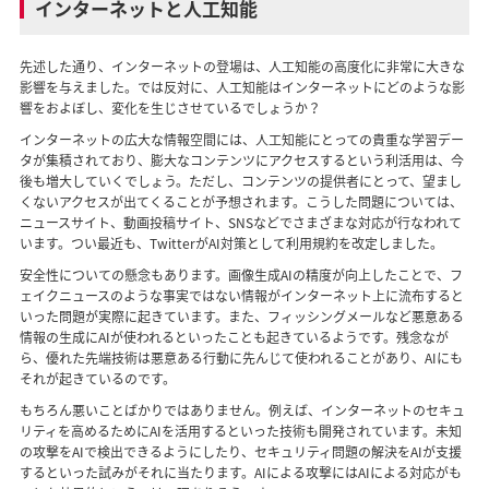
インターネットと人工知能
先述した通り、インターネットの登場は、人工知能の高度化に非常に大きな
影響を与えました。では反対に、人工知能はインターネットにどのような影
響をおよぼし、変化を生じさせているでしょうか？
インターネットの広大な情報空間には、人工知能にとっての貴重な学習デー
タが集積されており、膨大なコンテンツにアクセスするという利活用は、今
後も増大していくでしょう。ただし、コンテンツの提供者にとって、望まし
くないアクセスが出てくることが予想されます。こうした問題については、
ニュースサイト、動画投稿サイト、SNSなどでさまざまな対応が行なわれて
います。つい最近も、TwitterがAI対策として利用規約を改定しました。
安全性についての懸念もあります。画像生成AIの精度が向上したことで、フ
ェイクニュースのような事実ではない情報がインターネット上に流布すると
いった問題が実際に起きています。また、フィッシングメールなど悪意ある
情報の生成にAIが使われるといったことも起きているようです。残念なが
ら、優れた先端技術は悪意ある行動に先んじて使われることがあり、AIにも
それが起きているのです。
もちろん悪いことばかりではありません。例えば、インターネットのセキュ
リティを高めるためにAIを活用するといった技術も開発されています。未知
の攻撃をAIで検出できるようにしたり、セキュリティ問題の解決をAIが支援
するといった試みがそれに当たります。AIによる攻撃にはAIによる対応がも