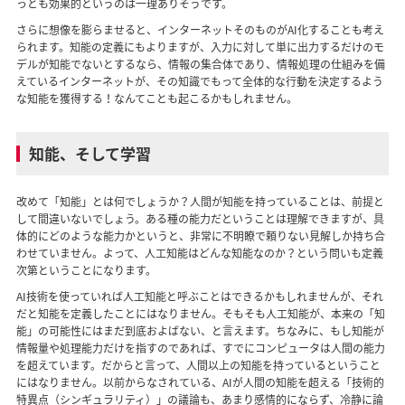
っとも効果的というのは一理ありそうです。
さらに想像を膨らませると、インターネットそのものがAI化することも考え
られます。知能の定義にもよりますが、入力に対して単に出力するだけのモ
デルが知能でないとするなら、情報の集合体であり、情報処理の仕組みを備
えているインターネットが、その知識でもって全体的な行動を決定するよう
な知能を獲得する！なんてことも起こるかもしれません。
知能、そして学習
改めて「知能」とは何でしょうか？人間が知能を持っていることは、前提と
して間違いないでしょう。ある種の能力だということは理解できますが、具
体的にどのような能力かというと、非常に不明瞭で頼りない見解しか持ち合
わせていません。よって、人工知能はどんな知能なのか？という問いも定義
次第ということになります。
AI技術を使っていれば人工知能と呼ぶことはできるかもしれませんが、それ
だと知能を定義したことにはなりません。そもそも人工知能が、本来の「知
能」の可能性にはまだ到底およばない、と言えます。ちなみに、もし知能が
情報量や処理能力だけを指すのであれば、すでにコンピュータは人間の能力
を超えています。だからと言って、人間以上の知能を持っているということ
にはなりません。以前からなされている、AIが人間の知能を超える「技術的
特異点（シンギュラリティ）」の議論も、あまり感情的にならず、冷静に論