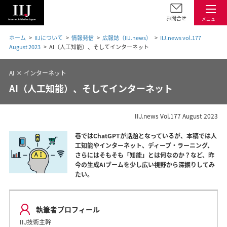
お問合せ
メニュー
ホーム
IIJについて
情報発信
広報誌（IIJ.news）
IIJ.news vol.177
August 2023
AI（人工知能）、そしてインターネット
AI × インターネット
AI（人工知能）、そしてインターネット
IIJ.news Vol.177 August 2023
巷ではChatGPTが話題となっているが、本稿では人
工知能やインターネット、ディープ・ラーニング、
さらにはそもそも「知能」とは何なのか？など、昨
今の生成AIブームを少し広い視野から深掘りしてみ
たい。
執筆者プロフィール
IIJ技術主幹