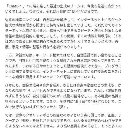
「ChatGPT」
＊
に端を発した最近の生成AIブームは、今後も急速に広がって
いくでしょう。なぜなら、それは圧倒的に“便利”だからです。
従来の検索エンジンは、自然言語を解析して、インターネット上に広がった
膨大な情報空間から関連する情報を探し出していました。それだけでもイン
ターネット以前に比べると、情報へ到達できるスピード・機会や対象となる
情報の量は爆発的に増大しました。その反面、多くの情報を無秩序に（それ
は欠点であると同時に利点でもあるのですが）入手できるようになり、再
度、手元で情報の整理を行なう必要がありました。
一方、対話型AIは、キーワード検索ではなく、自然言語で問い合わせること
ができ、回答も利用者が望むような整理された自然言語で返ってきます。こ
れにより、いわゆる日常のちょっとした疑問の解決だけでなく、プログラミ
ングに関する支援など、インターネット上に散逸しているIT技術のエキスパ
ートな知識を活用するといったことが可能になっています。
ほかにも、画像生成AIや音声合成AI、さらには音楽や動画などの生成も、か
なりの精度で“らしい”ものができるようになっています。これは（誤解を恐
れずに言うなら）自分の望むものが、技術の習得なしに、ある程度の品質で
得られるということです。つまり、圧倒的に“お手軽”で“便利”なわけで、こ
れで流行らないはずがありません（笑）。
では、実際のクオリティがどの程度なのか？という点に関しては、正直、ま
だ一定の「知能」を感じさせる程度であり、いわゆる専門家の代わりができ
るようなレベルではありません。より高い品質を求めるなら、もっと多くの