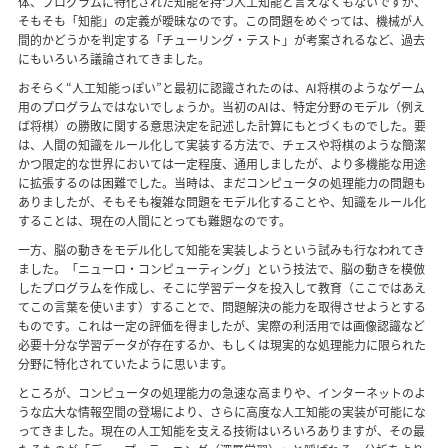
体、プログラムに特化された知能を持つ人工知能と言えなくもないですが、
そもそも「知能」の定義が曖昧なのです。この問題をめぐっては、機械が人
間的かどうかを判定する「チューリング・テスト」が考案されるなど、過去
にもいろいろ議論されてきました。
おそらく“人工知能っぽい”と最初に認識されたのは、AI将棋のようなゲーム
用のプログラムではないでしょうか。当初のAIは、特定分野のモデル（例え
ば将棋）の勝敗に関する意思決定を記述した計算にもとづくものでした。要
は、人間の知識をルール化して実装する方法で、チェスや将棋のような簡潔
かつ限定的な世界においては一定程度、通用しましたが、より多機能な用途
に拡張するのは困難でした。当時は、まだコンピュータの処理能力の問題も
ありましたが、そもそも複雑な問題をモデル化することや、知識をルール化
することは、現在の人間にとっても難題なのです。
一方、脳の動きをモデル化して知能を実装しようという試みも行なわれてき
ました。「ニューロ・コンピューティング」という技法で、脳の動きを模倣
したプログラムを作成し、そこに学習データを投入して教育（ここではあえ
てこの言葉を使います）することで、問題解決の能力を取得させようとする
ものです。これは一定の評価を得ましたが、実際の利活用では画像認識など
必要十分な学習データが存在するか、もしくは現実的な処理能力に限られた
分野に特化されていたように思います。
ところが、コンピュータの処理能力の急速な高まりや、インターネットのよ
うな広大な情報空間の登場により、さらに高度な人工知能の実装が可能にな
ってきました。現在の人工知能を支える技術はいろいろありますが、その最