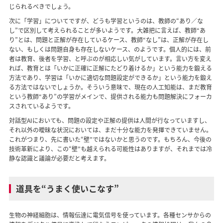
じられるべきでしょう。
次に「学習」についてですが、どうも学習というのは、教師の“あり／な
し”で区別して考えられることが多いようです。大雑把に言えば、教師“あ
り”とは、問題と正解が存在しているケース、教師“なし”は、正解が存在し
ない、もしくは問題自身も存在しないケース、のようです。個人的には、前
者は教育、後者を学習、と呼ぶのが相応しい気がしています。言い方を変え
れば、教育とは「いかに正確に正解にたどり着けるか」という能力を鍛える
方法であり、学習は「いかに適切な問題設定ができるか」という能力を鍛え
る方法ではないでしょうか。そういう意味で、現在の人工知能は、まだ教育
という教師“あり”の学習がメインで、提供される能力も問題解決にフォーカ
スされているようです。
対話型AIにおいても、問題の設定や正解の提供は人間が行なっていますし、
それ以外の曖昧な状況においては、まだ十分な能力を発揮できていません。
これがつまり、先に書いた“壁”ではないかと思うのです。もちろん、今後の
技術革新により、この“壁”も越えられる可能性はありますが、それまでは冷
静な認識と議論が必要だと考えます。
道具を“うまく使いこなす”
生物の神経細胞は、情報伝達に電気信号を使っています。各種センサからの