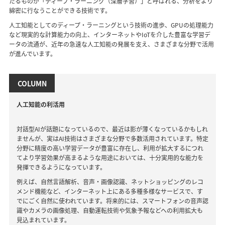
たるものが「ディープ・ラーニング（深層学習）」と呼ばれる、分析をより
綿密に行なうことができる技術です。
人工知能としてのディープ・ラーニングという技術の進歩、GPUの処理能力
など現実的な計算能力の向上、インターネットやIoTを介した豊富な学習デ
ータの流通が、近年の急速な人工知能の発展を支え、さまざまな分野で活用
が進んでいます。
COLUMN
人工知能の利活用
対話型AIが話題になっているので、最近は影が薄くなっているかもしれ
ませんが、実はAI技術はさまざまな分野で多数活用されています。特定
分野に精度の高い学習データが豊富に存在し、利用が拡大するにつれ
てより学習効果が高まるような用途においては、十分実用的な能力を
発揮できるようになっています。
例えば、自然言語解析、音声・画像認識、ネットショッピングのレコ
メンド機能など、インターネット上にある多種多様なサービスで、す
でにごく自然に使われています。将来的には、スマートフォンの音声認
識やカメラの画像処理、自動運転技術や気象予報などへの利用拡大も
見込まれています。