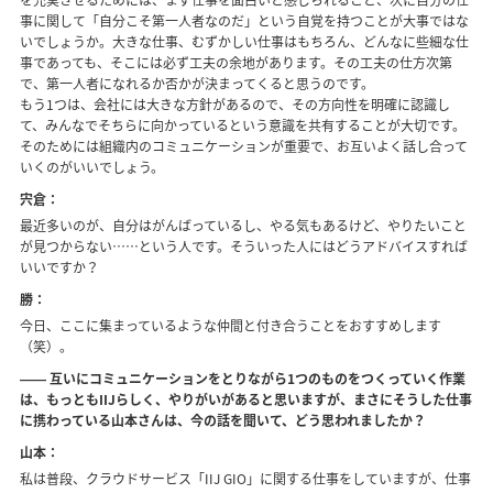
を充実させるためには、まず仕事を面白いと感じられること、次に自分の仕
事に関して「自分こそ第一人者なのだ」という自覚を持つことが大事ではな
いでしょうか。大きな仕事、むずかしい仕事はもちろん、どんなに些細な仕
事であっても、そこには必ず工夫の余地があります。その工夫の仕方次第
で、第一人者になれるか否かが決まってくると思うのです。
もう1つは、会社には大きな方針があるので、その方向性を明確に認識し
て、みんなでそちらに向かっているという意識を共有することが大切です。
そのためには組織内のコミュニケーションが重要で、お互いよく話し合って
いくのがいいでしょう。
宍倉：
最近多いのが、自分はがんばっているし、やる気もあるけど、やりたいこと
が見つからない……という人です。そういった人にはどうアドバイスすれば
いいですか？
勝：
今日、ここに集まっているような仲間と付き合うことをおすすめします
（笑）。
―― 互いにコミュニケーションをとりながら1つのものをつくっていく作業
は、もっともIIJらしく、やりがいがあると思いますが、まさにそうした仕事
に携わっている山本さんは、今の話を聞いて、どう思われましたか？
山本：
私は普段、クラウドサービス「IIJ GIO」に関する仕事をしていますが、仕事