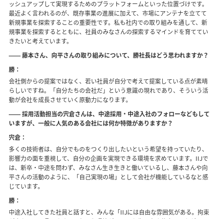
ッシュアップして実現するためのプラットフォームといった位置づけです。
最近よく言われるのが、既存事業の進展に加えて、市場にアンテナを立てて
新規事業を探索することの重要性です。私も社内での取り組みを通して、新
規事業を探索するとともに、社員のみなさんの探索するマインドを育ててい
きたいと考えています。
―― 藤本さん、向平さんの取り組みについて、勝社長はどう思われますか？
勝：
会社側からの提案ではなく、若い社員が自分で考えて提案している点が素晴
らしいですね。「自分たちの会社だ」という意識の現れであり、そういう活
動が会社を成長させていく原動力になります。
―― 採用活動担当の宍倉さんは、中途採用・中途入社のフォローなどもして
いますが、一般に人気のある会社には何か特徴がありますか？
宍倉：
多くの技術者は、自分でものをつくり出したいという希望を持っていたり、
影響力の面を重視して、自分の企画を実現できる環境を求めています。IIJで
は、新卒・中途を問わず、みなさん生き生きと働いているし、藤本さんや向
平さんの活動のように、「自己実現の場」として会社が機能しているなと感
じています。
勝：
中途入社してきた社員と話すと、みんな「IIJには自由な雰囲気がある。拘束