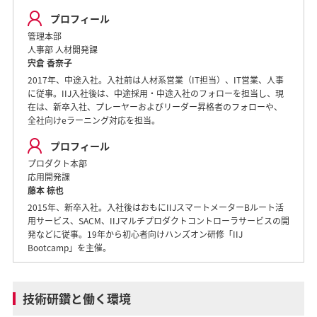
プロフィール
管理本部
人事部 人材開発課
宍倉 香奈子
2017年、中途入社。入社前は人材系営業（IT担当）、IT営業、人事
に従事。IIJ入社後は、中途採用・中途入社のフォローを担当し、現
在は、新卒入社、プレーヤーおよびリーダー昇格者のフォローや、
全社向けeラーニング対応を担当。
プロフィール
プロダクト本部
応用開発課
藤本 椋也
2015年、新卒入社。入社後はおもにIIJスマートメーターBルート活
用サービス、SACM、IIJマルチプロダクトコントローラサービスの開
発などに従事。19年から初心者向けハンズオン研修「IIJ
Bootcamp」を主催。
技術研鑽と働く環境