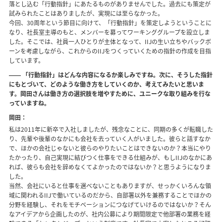
落とし込む「行動指針」にあたるものがありませんでした。過去にも策定が
試みられたことはありましたが、実現には至らなかった。
今回、30周年という節目に向けて、「行動指針」を策定しようということに
なり、社長室主導のもと、メンバーを募ってワーキンググループを設立しま
した。そこでは、社員一人ひとりが主体となって、IIJの生い立ちやバックボ
ーンを考慮しながら、これからのIIJをつくっていくための指針の作成を目指
しています。
―― 「行動指針」はどんな内容になるか楽しみですね。次に、そうした指針
にもとづいて、どのような働き方をしていくのか、考えてみたいと思いま
す。岡田さんは働き方の選択肢を増やすために、ユニークな取り組みを行な
っていますね。
岡田：
私は2011年に新卒で入社しましたが、残念なことに、同期の多くが転職した
り、先輩や後輩のなかにも会社を去っていく人がいました。彼らと話すなか
で、ほかの会社じゃないと彼らのやりたいことはできないのか？本当にやり
たかったり、自己実現に結びつく仕事をできる仕組みが、もしIIJのなかにあ
れば、彼らも会社を辞めなくてよかったのではないか？と思うようになりま
した。
当然、会社にいると仕事を選べないこともありますが、せっかくいろんな領
域に関われるIIJで働いているのだから、自部署以外を兼務することでほかの
分野を経験し、それをモチベーションにつなげていけるのではないか？そん
なアイデアから企画したのが、社内公募により期間限定で他部署の業務を経