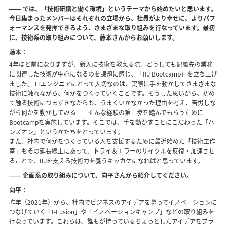
―― では、「技術研鑽と働く環境」というテーマから始めたいと思います。
今日集まったメンバーはそれぞれの立場から、社員がより幸せに、よりパフ
ォーマンスを発揮できるよう、さまざまな取り組みを行なっています。最初
に、技術系の取り組みについて、藤本さんからお願いします。
藤本：
4年ほど前になりますが、新人に技術を教える際、どうしても配属先の業務
に関連した技術が中心になるのを課題に感じ、「IIJ Bootcamp」を立ち上げ
ました。 ITエンジニアにとって大切なのは、実際に手を動かしてさまざまな
技術に触れながら、何かをつくっていくことです。そうした思いから、初め
て触る技術につまずきながらも、うまくいかなかった理由を考え、苦労しな
がら何かを動かしてみる――そんな経験の第一歩を踏んでもらうために
Bootcampを実施しています。そこでは、手を動かすことにこだわった「ハ
ンズオン」というかたちをとっています。
また、社内で何かをつくっている人を支援するために最近始めた「技術工作
室」もその延長線上にあって、トライ＆エラーのサイクルを反復・加速させ
ることで、IIJを支える技術力を養うキッカケになればと思っています。
―― 企画系の取り組みについて、向平さんから紹介してください。
向平：
昨年（2021年）から、社内でビジネスのアイデアを募ってイノベーションに
つなげていく「I-Fusion」や「イノベーションキャンプ」などの取り組みを
行なっています。これらは、誰もが持っているちょっとしたアイデアをブラ