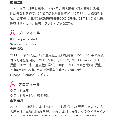
勝 栄二郎
1950年6月、埼玉県出身。75年4月、旧大蔵省（現財務省）入省。主
計局長などを経て、2010年に財務事務次官。12年8月、財務省を退
官。13年6月、IIJ代表取締役社長兼COOに就任。21年4月から現職。
趣味はサッカー、読書、クラシック音楽鑑賞。
プロフィール
IIJ Europe Limited
Sales & Promotion
大西 竜洋
2011年、新卒入社。名古屋支社営業部配属後、15年、1年半の期限
付き海外駐在制度「グローバルチャレンジ」でIIJ America（L.A）に
異動。16年、名古屋支社に帰任。18年、グローバル営業部に異動。
20年4月から22年3月まで社長室を兼務。22年5月からIIJ
Europe（London）に駐在。
プロフィール
クラウド本部
クラウドサービス1部 副部長
山本 岳洋
2005年、中途入社。本社で約3年、技術者として勤務したのち、名
古屋支社に異動し約6年勤務。14年、本社に帰任。クラウドサービス