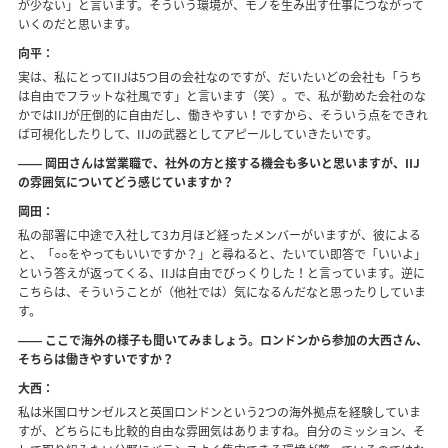
が少ない」と言います。そういう環境が、モノを生み出す仕事につながって
いくのだと思います。
向平：
実は、私にとってIIJは5つ目の会社なのですが、だいたいどの会社も「うち
は自由でフラットな社風です」と言います（笑）。で、私が勤めた会社のな
かではIIJが圧倒的に自由だし、働きやすい！ですから、そういう点をできれ
ば可視化したりして、IIJの武器としてアピールしていきたいです。
―― 岡田さんは営業職で、社外の方と接する機会も多いと思いますが、IIJ
の雰囲気についてどう感じていますか？
岡田：
私の部署に中途で入社して3カ月ほど経ったメンバーがいますが、彼による
と、「○○をやってもいいですか？」と尋ねると、たいてい即答で「いいよ」
という答えが返ってくる、IIJは自由でびっくりした！と言っています。逆に
こちらは、そういうことが（他社では）気になるんだなと思ったりしていま
す。
―― ここで海外の様子も聞いてみましょう。ロンドンから参加の大西さん、
そちらは働きやすいですか？
大西：
私は米国ロサンゼルスと英国ロンドンという2つの海外拠点を経験していま
すが、どちらにも比較的自由な雰囲気はありますね。自分のミッション、そ