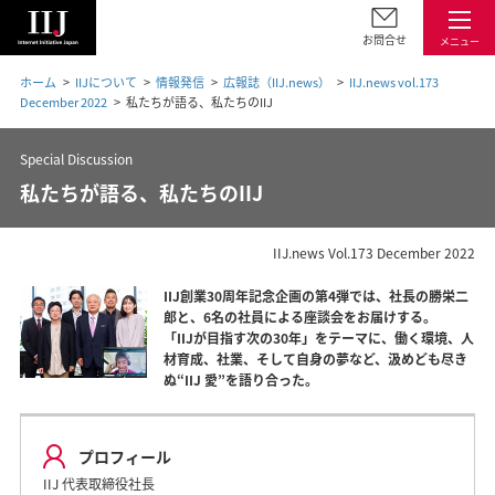
お問合せ
メニュー
ホーム
IIJについて
情報発信
広報誌（IIJ.news）
IIJ.news vol.173
December 2022
私たちが語る、私たちのIIJ
Special Discussion
私たちが語る、私たちのIIJ
IIJ.news Vol.173 December 2022
IIJ創業30周年記念企画の第4弾では、社長の勝栄二
郎と、6名の社員による座談会をお届けする。
「IIJが目指す次の30年」をテーマに、働く環境、人
材育成、社業、そして自身の夢など、汲めども尽き
ぬ“IIJ 愛”を語り合った。
プロフィール
IIJ 代表取締役社長