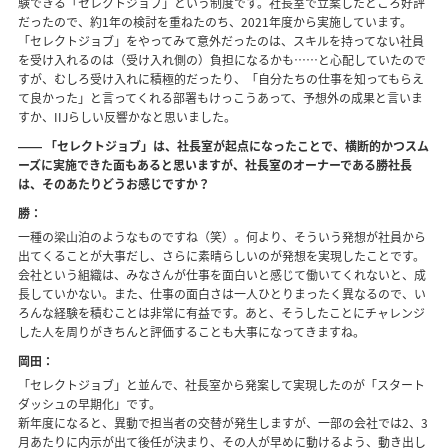
験できる「セレクトジョブ」という制度です。社長室で立案したところ好評
だったので、約1年の検討を重ねたのち、2021年度から実施しています。
「セレクトジョブ」をやってみて意外だったのは、スキルを持ってない社員
を受け入れるのは（受け入れ側の）負担になるかも……と心配していたので
すが、むしろ受け入れに積極的だったり、「自分たちの仕事を知ってもらえ
て良かった」と言ってくれる部署もけっこうあって、予想外の成果と言いま
すか、IIJらしい反響かなと思いました。
―― 「セレクトジョブ」は、社長室が起点になったことで、横断的かつスム
ーズに実施できた面もあると思いますが、社長室のオーナーである勝社長
は、そのあたりどうお感じですか？
勝：
一種の梁山泊のようなものですね（笑）。何より、そういう発想が社員から
出てくることが大事だし、さらに素晴らしいのが発想を実現したことです。
会社という組織は、みなさんが仕事を面白いと感じて働いてくれないと、成
長していかない。また、仕事の面白さは一人ひとりまったく異なるので、い
ろんな経験を積むことは非常に有益です。あと、そうしたことにチャレンジ
した人を周りがきちんと評価することも大事になってきますね。
岡田：
「セレクトジョブ」と並んで、社長室から発案して実現したのが「スタート
ダッシュの早期化」です。
新年度になると、異動で担当者の交替が発生しますが、一部の会社では2、3
月あたりに内示が出て後任が決まり、その人が早めに動けるよう、動き出し