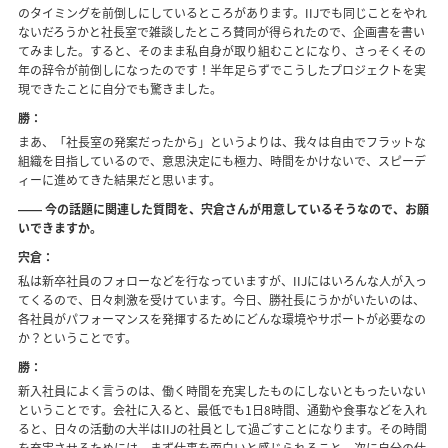
のタイミングを前倒しにしているところがあります。IIJでも同じことをやれ
ないだろうかと社長室で雑談したところ賛同が得られたので、企画書を書い
てみました。すると、そのまま私自身が取り組むことになり、さっそくその
年の辞令が前倒しになったのです！半年足らずでこうしたプロジェクトを実
現できたことに自分でも驚きました。
勝：
まあ、「社長室の発案だったから」というよりは、我々は自由でフラットな
組織を目指しているので、意思決定にも極力、時間をかけないで、スピーデ
ィーに進めてきた結果だと思います。
―― 今の話題に関連した質問を、宍倉さんが用意しているそうなので、お願
いできますか。
宍倉：
私は新卒社員のフォローなどを行なっていますが、IIJにはいろんな人が入っ
てくるので、日々刺激を受けています。今日、勝社長にうかがいたいのは、
各社員がパフォーマンスを発揮するためにどんな環境やサポートが必要なの
か？ということです。
勝：
新入社員によく言うのは、働く時間を充実したものにしないともったいない
ということです。会社に入ると、最低でも1日8時間、通勤や食事などを入れ
ると、日々の活動の大半はIIJの社員として過ごすことになります。その時間