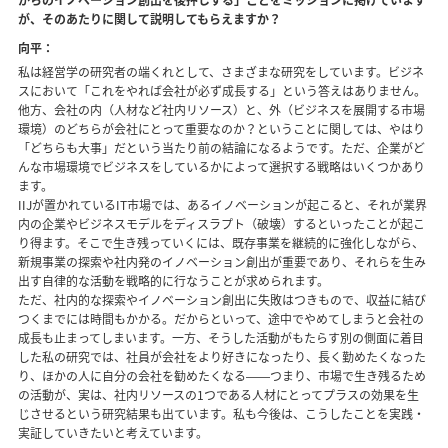
からのイノベーション創出を後押しする」ことをミッションに掲げています
が、そのあたりに関して説明してもらえますか？
向平：
私は経営学の研究者の端くれとして、さまざまな研究をしています。ビジネ
スにおいて「これをやれば会社が必ず成長する」という答えはありません。
他方、会社の内（人材など社内リソース）と、外（ビジネスを展開する市場
環境）のどちらが会社にとって重要なのか？ということに関しては、やはり
「どちらも大事」だという当たり前の結論になるようです。ただ、企業がど
んな市場環境でビジネスをしているかによって選択する戦略はいくつかあり
ます。
IIJが置かれているIT市場では、あるイノベーションが起こると、それが業界
内の企業やビジネスモデルをディスラプト（破壊）するといったことが起こ
り得ます。そこで生き残っていくには、既存事業を継続的に強化しながら、
新規事業の探索や社内発のイノベーション創出が重要であり、それらを生み
出す自律的な活動を戦略的に行なうことが求められます。
ただ、社内的な探索やイノベーション創出に失敗はつきもので、収益に結び
つくまでには時間もかかる。だからといって、途中でやめてしまうと会社の
成長も止まってしまいます。一方、そうした活動がもたらす別の側面に着目
した私の研究では、社員が会社をより好きになったり、長く勤めたくなった
り、ほかの人に自分の会社を勧めたくなる――つまり、市場で生き残るため
の活動が、実は、社内リソースの1つである人材にとってプラスの効果を生
じさせるという研究結果も出ています。私も今後は、こうしたことを実践・
実証していきたいと考えています。