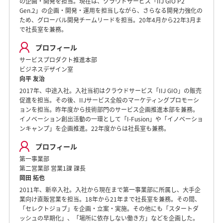
の企画・開発を担当。現在は、クラウドサービス「IIJ GIO P2
Gen.2」の企画・開発・運用を担当しながら、さらなる開発力強化の
ため、グローバル開発チームリードを担当。20年4月から22年3月ま
で社長室を兼務。
プロフィール
サービスプロダクト推進本部
ビジネスデザイン室
向平 友治
2017年、中途入社。入社当初はクラウドサービス「IIJ GIO」の販売
促進を担当。その後、IIJサービス全般のマーケティングプロモーシ
ョンを担当。昨年度から技術部門のサービス企画推進本部を兼務。
イノベーション創出活動の一環として「I-Fusion」や「イノベーショ
ンキャンプ」を企画推進。22年度からは社長室も兼務。
プロフィール
第一事業部
第二営業部 営業1課 課長
岡田 拓也
2011年、新卒入社。入社から現在まで第一事業部に所属し、大手企
業向け直販営業を担当。18年から21年まで社長室を兼務。その間、
「セレクトジョブ」を企画・立案・実施。その他にも「スタートダ
ッシュの早期化」、「場所に依存しない働き方」などを企画した。