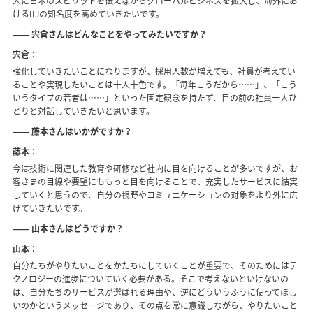
人に日本のスピリットを伝えながらグローバルビジネスを拡大し、海外にお
けるIIJの知名度を高めていきたいです。
―― 宍倉さんはどんなことをやってみたいですか？
宍倉：
強化していきたいことになりますが、採用人数が増えても、社員が考えてい
ることや実現したいことは十人十色です。「毎年こうだから……」、「こう
いうタイプの若者は……」といった固定観念を持たず、目の前の社員一人ひ
とりと対話していきたいと思います。
―― 藤本さんはいかがですか？
藤本：
今は技術に関連した教育や研修など社内に目を向けることが多いですが、お
客さまの目線や要望にももっと目を向けることで、充実したサービスに結実
していくと思うので、自分の視野やコミュニケーションの対象をより外に広
げていきたいです。
―― 山本さんはどうですか？
山本：
自分たちがやりたいことをかたちにしていくことが重要で、そのためにはテ
クノロジーの進歩についていく必要がある。そこで考えないといけないの
は、自分たちのサービスが選ばれる理由や、逆にどういうふうに使ってほし
いのかというメッセージであり、その点を常に意識しながら、やりたいこと