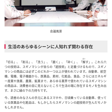
会議風景
生活のあらゆるシーンに人知れず関わる存在
ほぐ
「切る」、「削る」、「洗う」、「磨く」、「砕く」、「
解
す」。これら六
つの技術は、スギノマシンが自らの「超技術」と定義づけるもので、スギノ
マシンの商品には必ずこのどれか一つ以上が使われています。自動車、航空
機、電機、電子機器から、医薬品、素材、化粧品、食品、さらにはエネルギ
ー産業や漁業、農業、鉱業まで、あらゆる業界で使われているスギノマシン
の商品は、消費者の目に見えないところで生活の場に存在するモノを生み出
す、まさに縁の下の力持ちです。
今、読者のみなさんの手元にあるスマホや、日頃乗っている自動車、使って
いる医薬品や化粧品は、もしかしたらスギノマシンの超技術が生んだモノか
もしれません。