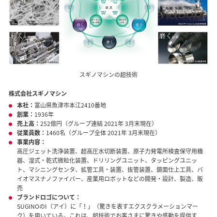
スギノマシンの超技術
株式会社スギノマシン
本社：
富山県魚津市本江2410番地
創業：
1936年
売上高：
252億円（グループ連結 2021年 3月末現在）
従業員数：
1460名（グループ全体 2021年 3月末現在）
事業内容：
高圧ジェット洗浄装置、超高圧水切断装置、原子力発電所検査保守用機
器、湿式・乾式微粒化装置、ドリリングユニット、タッピングユニッ
ト、マシニングセンタ、拡管工具・装置、抜管装置、鏡面仕上工具、バ
イオマスナノファイバー、産業用ロボットなどの開発・設計、製造、販
売
ブランドロゴについて：
SUGINOのI（アイ）に「！」（驚きを表すエクスクラメーションマー
ク）を用いている。これは、超技術でお客さまに驚きや感動を提供す