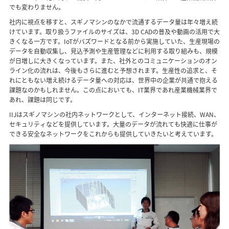
でも変わりません。
社内に視点を移すと、スギノマシンのなかで流通するデータ量は年々増え続
けています。取り扱うファイルのサイズは、3D CADの普及や動画の活用で大
きくなる一方です。IoTがバズワードとなる前から実施していた、生産現場の
データを自動収集し、見込予測や生産管理などに利用する取り組みも、規模
が日増しに大きくなっています。また、社外とのコミュニケーションのオン
ライン化の流れは、今後もさらに進むと予想されます。生産性の追求と、そ
れにともない増え続けるデータ量への対応は、世界中の企業が共通で抱える
課題なのかもしれません。この点においても、IT業界であれ産業機械業界で
あれ、課題は同じです。
IIJはスギノマシンの社内ネットワークとして、インターネット接続、WAN、
セキュリティなどを提供しています。大量のデータが流れても快適に仕事が
できる安全なネットワークをこれからも提供していきたいと考えています。