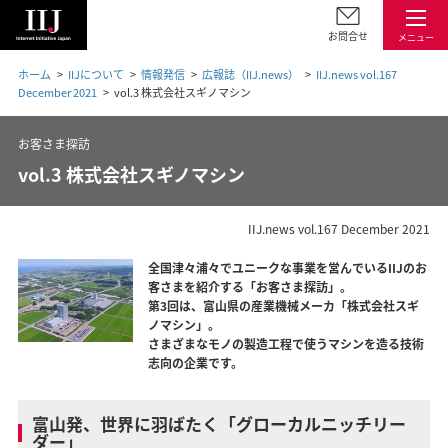
お問合せ
メニュー
ホーム
IIJについて
情報発信
広報誌（IIJ.news）
IIJ.news vol.167
December 2021
vol.3 株式会社スギノマシン
お客さま探訪
vol.3 株式会社スギノマシン
IIJ.news vol.167 December 2021
全国津々浦々でユニークな事業を営んでいるIIJのお
客さまを紹介する「お客さま探訪」。
第3回は、富山県の産業機械メーカ「株式会社スギ
ノマシン」。
さまざまなモノの製造工程で使うマシンを造る技術
志向の企業です。
富山発、世界に羽ばたく「グローカルニッチリー
ダー」