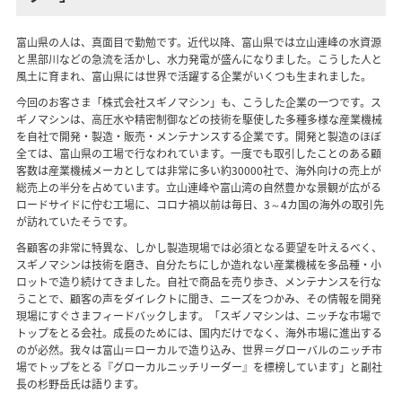
富山県の人は、真面目で勤勉です。近代以降、富山県では立山連峰の水資源
と黒部川などの急流を活かし、水力発電が盛んになりました。こうした人と
風土に育まれ、富山県には世界で活躍する企業がいくつも生まれました。
今回のお客さま「株式会社スギノマシン」も、こうした企業の一つです。ス
ギノマシンは、高圧水や精密制御などの技術を駆使した多種多様な産業機械
を自社で開発・製造・販売・メンテナンスする企業です。開発と製造のほぼ
全ては、富山県の工場で行なわれています。一度でも取引したことのある顧
客数は産業機械メーカとしては非常に多い約30000社で、海外向けの売上が
総売上の半分を占めています。立山連峰や富山湾の自然豊かな景観が広がる
ロードサイドに佇む工場に、コロナ禍以前は毎日、3～4カ国の海外の取引先
が訪れていたそうです。
各顧客の非常に特異な、しかし製造現場では必須となる要望を叶えるべく、
スギノマシンは技術を磨き、自分たちにしか造れない産業機械を多品種・小
ロットで造り続けてきました。自社で商品を売り歩き、メンテナンスを行な
うことで、顧客の声をダイレクトに聞き、ニーズをつかみ、その情報を開発
現場にすぐさまフィードバックします。「スギノマシンは、ニッチな市場で
トップをとる会社。成長のためには、国内だけでなく、海外市場に進出する
のが必然。我々は富山＝ローカルで造り込み、世界＝グローバルのニッチ市
場でトップをとる『グローカルニッチリーダー』を標榜しています」と副社
長の杉野岳氏は語ります。