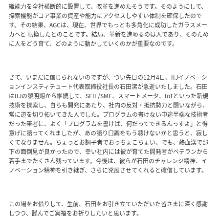
織能力を全社横断的に設置して、改革を進めたそうです。そのようにして、
探索機能がコア事業の資産や能力にアクセスしやすい体制を確保したので
す。その結果、AGCは、現在、世界でもっとも多角化に成功したガラスメー
カへと 転換したとのことです。結局、革新を進めるのは人であり、そのため
に人をどう育て、どのように動かしていくのかが重要なのです。
さて、いまだに信じられないのですが、つい先日の12月4日、IIJイノベーシ
ョンインスティテュート代表取締役社長の石田潔が急逝いたしました。石田
はIIJの黎明期から継続して、SEIL/SMF、スマートメータ、IoTといった新規
技術を探索し、自らも開発にあたり、社内の反対・抵抗勢力と闘いながら、
常に道を切り拓いてきた人でした。プログラムの書けない中途半端な技術者
だった筆者に、よく「プログラムを書けば、何だってできるんっすよ」と得
意げに語ってくれましたが、あの語り口調をもう聴けないかと思うと、寂し
くてなりません。ちょっとお調子者でおっちょこちょい、でも、熱血漢で部
下の面倒見が良かったので、幸い社内には彼が育てた開発者がベテランから
若手までたくさん残っています。今後は、彼らが石田のチャレンジ精神、イ
ノベーション精神を引き継ぎ、さらに発展させてくれると確信しています。
この場をお借りして、生前、石田をお引き立ていただいた皆さまに深く感謝
しつつ、謹んでご冥福をお祈りしたいと思います。