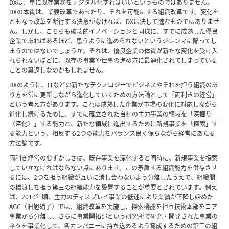
DXは、単に既存業務をデジタル化すればいいというものではありません。
DXの本質は、業務改革であったり、それを可能にする組織改革です。変化を
ともなう改革を断行する決意がなければ、DXは決して進むものではありませ
ん。しかし、こちらも破壊的イノベーションと同様に、すでに成熟した優良
企業であればあるほど、思うように進められないというジレンマに陥ってし
まうのではないでしょうか。それは、優良企業の体質が新たな変化を受け入
れられないほどに、既存の事業や仕事の進め方に最適化されてしまっている
ことの裏返しなのかもしれません。
DXのように、ITなどの新たなテクノロジーでビジネスやそれを担う組織のあ
り方を常に更新しながら進化していくための方法論として「両利きの経営」
という考え方があります。これは成熟した企業が市場の変化に対応しながら
進化し続けるために、すでに確立された自社の主力事業の領域を「深掘り
（深化）」する能力と、新たな領域に進出するために新規事業を「探索」す
る能力という、相反する2つの能力をバランス良く保ちながら経営にあたる
方法論です。
両利き経営のむずかしさは、既存事業を深化すると同時に、新規事業を探索
していかなければならない点にあります。この矛盾する組織能力を併存させ
るには、2つを担う組織が互いに潰し合わないよう分離したうえで、組織間
の橋渡しを担う第三の組織能力を設置することが重要とされています。例え
ば、2010年頃、主力のディスプレイ事業の低迷により業績が下降し始めた
AGC（旧旭硝子）では、組織改革を実施し、探索機能を担う技術本部をコア
事業から分離し、さらに事業開拓部という研究所で研究・開発された事業の
ネタを事業化して、各カンパニーに持ち込めるよう育成するための第三の組