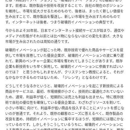
には「持続的イノベーション」と「破壊的イノベーション」の2種類があり
ます。前者は、既存製品や技術を改良することで、自社の現在のポジション
を維持し、市場を拡大させるためのもので、後者は、まったく新しい価値を
生み出すことで、既存製品を駆逐し、新しい市場を生み出すためのもので
す。インターネットは後者、つまり破壊的イノベーションの典型です。
今からおよそ30年前、日本でインターネット接続サービスが始まり、通信や
メディアの形態がそれ以前とは比べ物にならないほどの変化を遂げ、大きな
市場が生み出されたのは周知の通りです。
破壊的イノベーションが起こった時、既存技術で優れた商品やサービスを提
供して市場を席巻していた優良企業が、破壊的イノベーションの波に乗り遅
れて、新興のベンチャー企業に市場を奪われてしまうことがあります。既存
企業も新技術をいち早く採用して、破壊的イノベーションに参画すればいい
のでは？ と思うかもしれませんが、クリステンセン教授によると、それが
なかなかできるものではないため、「ジレンマ」となるわけです。
どうしてそうなるかというと、破壊的イノベーションを起こす新技術による
商品やサービスは、最初、市場規模が小さく、技術的に最適化されていない
ため、通常、利益率が低く、短期的には売上も利益も出ません。特に既存技
術で自社の優位性を確保している優良企業は、わざわざリソースを割いて、
小さい市場に 向けて、利益率が低い商品を投入することにメリットを感じな
いのが普通です。それより、既存の顧客のニーズに答えるべく、既存製品の
改良を進め、持続的イノベーションに集中するほうが、短期的には理にかな
っているのです。しかしそうこうしているうちに、破壊的イノベーションに