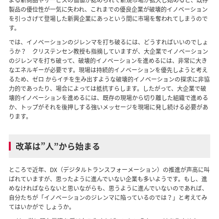
よる新商品やサービスの価値が認められて新規市場が拡大し始めると、既存
製品の優位性が一気に失われ、これまでの優良企業が破壊的イノベーション
を引っさげて登場した新興企業にあっという間に市場を奪われてしまうので
す。
では、イノベーションのジレンマを打ち破るには、どうすればいいのでしょ
うか？ クリステンセン教授も指摘していますが、大企業でイノベーション
のジレンマを打ち破って、破壊的イノベーションを進めるには、非常に大き
なエネルギーが必要です。現場は持続的イノベーションを優先しようと考え
るため、ゼロ からイチを生み出すような破壊的イノベーションの探求に非協
力的であったり、場合によっては抵抗すらします。したがって、大企業で破
壊的イノベーションを進めるには、既存の現場から切り離した組織で進める
か、トップがそれを後押しする強いメッセージを現場に発し続ける必要があ
ります。
改革は”人”から始まる
ところで近年、DX（デジタルトランスフォーメーション）の推進が声高に叫
ばれていますが、思ったように進んでいない企業も多いようです。もし、進
めなければならないと思いながらも、思うように進んでいないのであれば、
自分たちが「イノベーションのジレンマに陥っているのでは？」と考えてみ
てはいかがで しょうか。