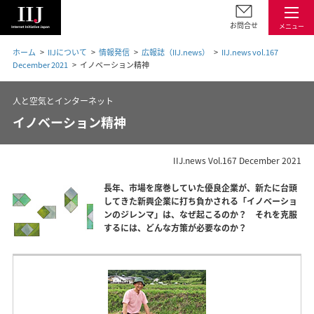
お問合せ
メニュー
ホーム
IIJについて
情報発信
広報誌（IIJ.news）
IIJ.news vol.167
December 2021
イノベーション精神
人と空気とインターネット
イノベーション精神
IIJ.news Vol.167 December 2021
長年、市場を席巻していた優良企業が、新たに台頭
してきた新興企業に打ち負かされる「イノベーショ
ンのジレンマ」は、なぜ起こるのか？ それを克服
するには、どんな方策が必要なのか？