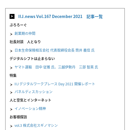
IIJ.news Vol.167 December 2021 記事一覧
ぷろろーぐ
創業期の仲間
社長対談 人となり
日本生命保険相互会社 代表取締役会長 筒井 義信 氏
デジタルシフトは止まらない
ヤマト運輸 田中 従雅 氏、三越伊勢丹 三部 智英 氏
特集
IIJ デジタルワークプレース Day 2021 開催レポート
パネルディスカッション
人と空気とインターネット
イノベーション精神
お客様探訪
vol.3 株式会社スギノマシン