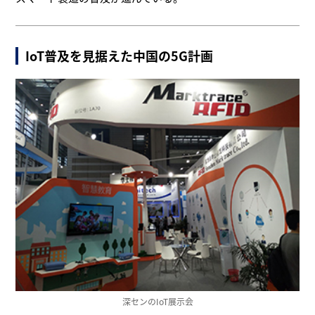
IoT普及を見据えた中国の5G計画
深センのIoT展示会