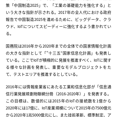
策「中国制造2025」で、「工業の基礎能力を強化する」と
いう大きな指針が示される。2017年の全人代における政府
報告で中国製造2025を進めるために、ビッグデータ、クラ
ウド、IoTについてスピーディーに強化するよう書かれてい
る。
国務院は2016年から2020年までの全体での国家情報化計画
の大きな指針として「“十三五”国家信息化計画」も発表し
ている。ここでIoTが積極的に発展を推進すべく、IoTに関す
る様々な計画を発表し、重要なモデルプロジェクトをた
て、テストエリアを推進するとしている。
2016年には情報産業省にあたる工業和信息化部が「信息通
信行業発展規劃物聯網分冊（2016-2020年）」を発表する。
この目標は、数値的には2015年のIoTの接続数を1億から
2020年には17億に、IoT産業規模について2015年の7500億元
から2020年1兆5000億元にし、また技術革新、標準制定、ア