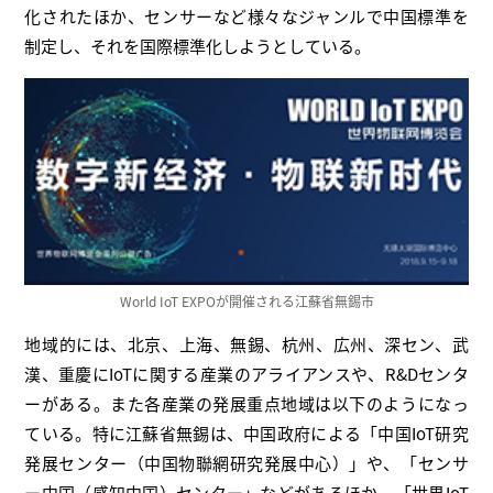
化されたほか、センサーなど様々なジャンルで中国標準を
制定し、それを国際標準化しようとしている。
World IoT EXPOが開催される江蘇省無錫市
地域的には、北京、上海、無錫、杭州、広州、深セン、武
漢、重慶にIoTに関する産業のアライアンスや、R&Dセンタ
ーがある。また各産業の発展重点地域は以下のようになっ
ている。特に江蘇省無錫は、中国政府による「中国IoT研究
発展センター（中国物聯網研究発展中心）」や、「センサ
ー中国（感知中国）センター」などがあるほか、「世界IoT