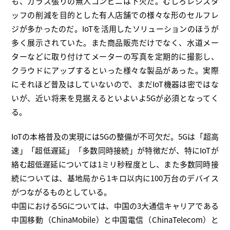
も、ガラス張りの無人コンビニは下火だ。むしろレジスタ
ッフの削減を目的とした有人店舗での様々な形のセルフレ
ジが多かったのだ。IoTを活用したソリューションのほうが
多く展示されていた。また商品販売だけでなく、水道メー
ターなどに取り付けてメーターの写真を定期的に撮影し、
クラウドにアップするといった様々な製品があった。実際
にそれほど普及はしていないので、まだIoT機器は密ではな
いが、近い将来を見据えるといよいよ5Gが必須となってく
る。
IoTの本格普及の実現には5Gの整備が不可欠だ。5Gは「超高
速」「超低遅延」「多数同時接続」が特徴だが、特にIoTが
絡む超低遅延については1ミリ秒程度とし、また多数同時接
続については、基地局から1キロ以内に100万台のデバイス
がつながるものとしている。
中国における5Gについては、中国の3大通信キャリアである
中国移動（ChinaMobile）と中国電信（ChinaTelecom）と