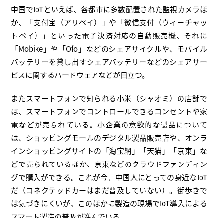
中国でIoTといえば、各都市に多数配置された監視カメラほ
か、「支付宝（アリペイ）」や「微信支付（ウィーチャッ
トペイ）」といった電子決済対応の自動販売機、それに
「Mobike」や「Ofo」などのシェアサイクルや、モバイル
バッテリーを貸し出すシェアバッテリーなどのシェアサー
ビスに関するハードウェアなどが目立つ。
またスマートフォンで知られる小米（シャオミ）の店舗で
は、スマートフォンでコントロールできるコンセントや家
電などが売られている。小企業の意欲的な製品について
は、ショッピングモールのデジタル製品販売店や、オンラ
インショッピングサイトの「淘宝網」「天猫」「京東」な
どで売られているほか、京東などのクラウドファンディン
グで購入ができる。これが今、中国人にとっての身近なIoT
だ（コネクテッドカーはまだ普及していない）。街歩きで
は気づきにくいが、このほかに製造の現場でIoT導入による
スマート製造の普及が進んでいる。