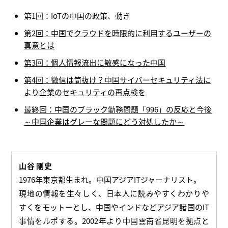
第1回：IoTの中国の政策、動き
第2回：中国でクラウドを時限的に利用するユーザーの
真意とは
第3回：個人情報流出に敏感になった中国
第4回：微信は筒抜け？中国サイバーセキュリティ法に
より企業のセキュリティの再点検を
最終回：中国のブラック勤務問題「996」の反応と今後
～中国企業はグレーな問題にどう対処したか～
山谷 剛史
1976年東京都生まれ。中国アジアITジャーナリスト。
現地の情報を生々しく、日本人に読みやすくわかりや
すくをモットーとし、中国やインドなどアジア諸国のIT
事情をルポする。2002年より中国雲南省昆明を拠点と