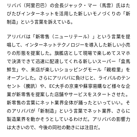
リババ（阿里巴巴）の会長ジャック・マー（馬雲）氏はた
びたびインターネットを活用した新しいモノづくりの「新
制造」という言葉を訴えている。
アリババは「新零售（ニューリテール）」という言葉を提
唱して、インターネットテクノロジーを導入した新しい小売
りの形態を提案した。旗艦店として現場で楽しめてスマホ
で決済できて迅速に配達してくれる新しいスーパー「盒馬
鮮生」や、来店が楽しいショッピングモール「親橙里」を
オープンした。さらにアリババに負けじと、ライバルのテン
セント（騰訊）や、EC大手の京東や蘇寧易購など様々な企
業が新零售を提案した店舗やサービスをスタートさせた。
新零售の言葉にネット業界全体が踊ったといっていい。そ
のアリババが「新制造」という言葉でネット業界、さらに
製造業界を動かそうとしているわけだ。アリババの影響力
は大きいので、今後の同社の動きには注目だ。