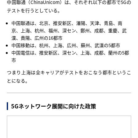
中国聯通（ChinaUnicom）は、それぞれ以下の都市で5Gの
テストを行うとしている。
中国聯通は、北京、推安新区、瀋陽、天津、青島、南
京、上海、杭州、福州、深セン、鄭州、成都、重慶、武
漢、貴陽、広州の16都市
中国移動は、杭州、上海、広州、蘇州、武漢の5都市
中国電信は、推安新区、深セン、上海、成都、蘭州の5都
市
つまり上海は全キャリアがテストをおこなう都市というこ
とになる。
5Gネットワーク展開に向けた政策