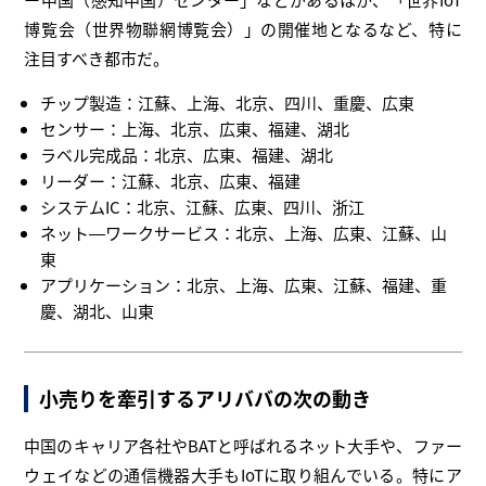
博覧会（世界物聯網博覧会）」の開催地となるなど、特に
注目すべき都市だ。
チップ製造：江蘇、上海、北京、四川、重慶、広東
センサー：上海、北京、広東、福建、湖北
ラベル完成品：北京、広東、福建、湖北
リーダー：江蘇、北京、広東、福建
システムIC：北京、江蘇、広東、四川、浙江
ネット―ワークサービス：北京、上海、広東、江蘇、山
東
アプリケーション：北京、上海、広東、江蘇、福建、重
慶、湖北、山東
小売りを牽引するアリババの次の動き
中国のキャリア各社やBATと呼ばれるネット大手や、ファー
ウェイなどの通信機器大手もIoTに取り組んでいる。特にア