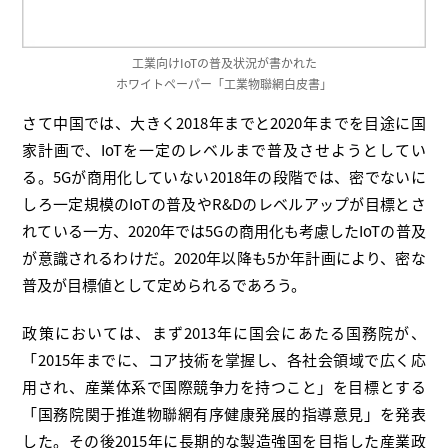
工業向けIoTの普及状況が書かれた
ホワイトペーパー「工業物聯網白皮書」
さて中国では、大きく2018年までと2020年までを目途に国
家計画で、IoTを一定のレベルまで普及させようとしてい
る。5Gが商用化していない2018年の段階では、密でないに
しろ一定規模のIoTの普及やR&Dのレベルアップが目標とさ
れている一方、2020年では5Gの商用化も考慮したIoTの普及
が意識されるわけだ。2020年以降も5か年計画により、密な
普及が目標値として定められるであろう。
政策においては、まず2013年に国会にあたる国務院が、
「2015年までに、コア技術を掌握し、各社会領域で広く応
用され、産業体系で国際競争力を持つこと」を目標とする
「国務院関于推進物聯網有序健康発展的指導意見」を発表
した。その後2015年に長期的な製造強国を目指した産業政