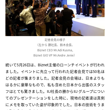
記者会見の様子
（左から 勝社長、鈴木会長、
Biznet CEO Mr.Adi Kusma,
Biznet GIO VP Mr.Andre Jenie）
続いて5月26日は、Biznet主催のローンチイベントが行われ
ました。イベントに先立って行われた記者会見では50名ほ
どの記者が集まりました。記者会見の会場は、日本よりも
はるかに豪華なもので、私も含めた日本から出張のスタッ
フはとても驚きました。IIJ社長の勝からIIJ グループについ
てのプレゼンテーションをした時に、現地の記者達は真剣
にメモを取っていた姿が印象的でした。日本の技術をうま