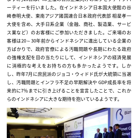
ーティーを行いました。在インドネシア日本国大使館の谷
﨑泰明大使、東南アジア諸国連合日本政府代表部 相星孝一
大使を含め、大手日系企業（金融、商社、製造業、サービ
ス業など）のお客様にご参加いただきました。ご来場のお
客様は20～30年前からインドネシアに進出している企業の
方ばかりで、政府官僚による汚職問題や長期にわたる政府
の強権支配を目の当たりにして、インドネシアの経済発展
に消極的な考えをお持ちの方も多かったようです。しか
し、昨年7月に庶民派のジョコ・ウィドド氏が大統領に当選
し、汚職問題とインフラ不足の早期解決や GDP成長率を将
来的に7％までに引き上げることを宣言したことで、これか
らのインドネシアに大きな期待を抱いているようです。