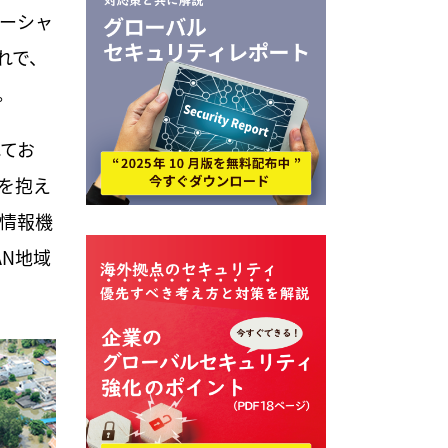
ソーシャ
れで、
。
てお
を抱え
ど情報機
N地域