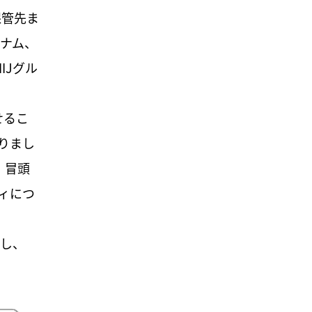
保管先ま
ナム、
IJグル
せるこ
りまし
、冒頭
ィにつ
し、