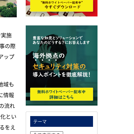
で実施
事の際
アップ
地域も
に情報
の流れ
強化とい
テーマ
るをえ