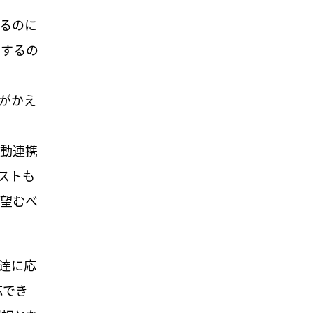
るのに
をするの
がかえ
動連携
ストも
ど望むべ
達に応
応でき