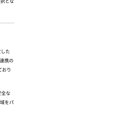
選択とな
敗した
連携の
ており
安全な
域をパ