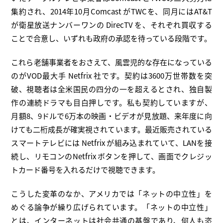
集約され、2014年10月Comcast がTWCを、同月にはAT&T
が衛星放送ナンバーワンの DirecTV を、それぞれ買収する
ことで合意し、いずれも政府の承認を待っている段階です。
これら老舗事業者をおさえて、風雲児的な存在になっている
のがVOD最大手 Netfrix 社です。契約は3600万世帯数を突
破、視聴者は全米国民の四分の一を超えるとされ、独自製
作の連続ドラマも目白押しです。私も契約していますが、
月額8、9ドルで6万本の映画・ビデオが見放題、来年度に向
けても二桁成長が確実視されています。最近販売されている
スマートテレビには Netfrix が組み込まれていて、LANを接
続し、リモコンのNetfrix ボタンを押して、画面でクレジッ
トカード番号を入れるだけで視聴できます。
こうした変革のなか、アメリカでは「ネットの中立性」を
めぐる論争が繰り広げられています。「ネットの中立性」
とは、インターネットは社会共通の基盤であり、何人も恣