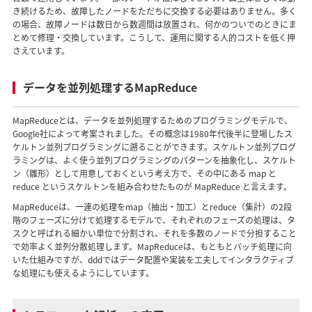
き続けるため、故障したノードをただちに交換する必要はありません。多く
の場合、故障ノードは数日から数週間は放置され、何かのついでのときにま
とめて修理・交換しています。こうして、運用に関する人的コストを低く押
さえています。
データを並列処理するMapReduce
MapReduceとは、データを並列処理するためのプログラミングモデルで、
Google社によって考案されました。その概念は1980年代後半に登場したス
ケルトン並列プログラミングに遡ることができます。スケルトン並列プログ
ラミングは、よく使う並列プログラミングのパターンを抽象化し、スケルト
ン（雛形）として用意しておくという考え方で、その中にある map と
reduce というスケルトンを組み合わせたものが MapReduce と言えます。
MapReduceは、一連の処理をmap（抽出・加工）とreduce（集計）の2段
階のフェーズに分けて処理するモデルで、それぞれのフェーズの処理は、タ
スクと呼ばれる細かい単位で分割され、それを多数のノードで分担すること
で効率よく並列分散処理します。MapReduceは、もともとバッチ処理に向
いた仕組みですが、dddではデータ配置や実装を工夫してインタラクティブ
な処理にも使えるようにしています。