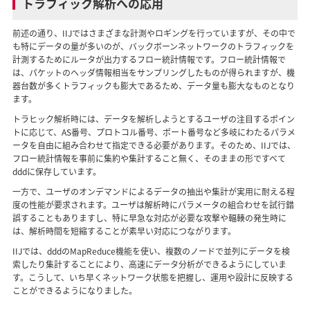
トラフィック解析への応用
前述の通り、IIJではさまざまな計測やロギングを行っていますが、その中で
も特にデータの量が多いのが、バックボーンネットワークのトラフィックを
計測するためにルータが出力するフロー統計情報です。フロー統計情報で
は、パケットのヘッダ情報相当をサンプリングしたものが得られますが、機
器台数が多くトラフィックも膨大であるため、データ量も膨大なものとなり
ます。
トラヒック解析時には、データを解析しようとするユーザの注目するポイン
トに応じて、AS番号、プロトコル番号、ポート番号など多岐にわたるパラメ
ータを自由に組み合わせて指定できる必要があります。そのため、IIJでは、
フロー統計情報を事前に集約や集計すること無く、そのままの形ですべて
dddに保存しています。
一方で、ユーザのオンデマンドによるデータの抽出や集計が実用に耐える程
度の性能が要求されます。ユーザは解析時にパラメータの組合わせを試行錯
誤することもありますし、特に早急な対応が必要な攻撃や輻輳の発生時に
は、解析時間を短縮することが素早い対応につながります。
IIJでは、dddのMapReduce機能を使い、複数のノードで並列にデータを検
索したり集計することにより、高速にデータ分析ができるようにしていま
す。こうして、いち早くネットワーク状態を把握し、運用や設計に反映する
ことができるようになりました。