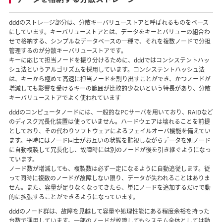
dddのストレージ部分は、分散キーバリューストアと呼ばれるものをベース
にしています。キーバリューストアとは、データをキーとバリューの組合わ
せで格納する、シンプルなデータベースの一種で、それを複数ノードで分担
管理するのが分散キーバリューストアです。
キーに応じて担当ノードを振り分けるために、dddではコンシステントハッ
シュ法というアルゴリズムを採用しています。コンシステントハッシュ法
は、キーから極めて高速に担当ノードを割り出すことができ、かつノードが
増減しても影響を受けるキーの範囲が比較的少ないという特長があり、分散
キーバリューストアでよく使われています
dddのコンピュータノードには、一般的なPCサーバを用いており、RAIDなど
のディスク冗長化装置は使っていません。ハードウェアは壊れることを前提
としており、その代わりソフトウェアによるフェイルオーバ機能を備えてい
ます。平時にはノード同士がお互いの状態を監視しながらデータを別ノード
に自動複製して冗長化し、故障時には別のノードが後を引き継ぐようになっ
ています。
ノード数が増減しても、複製数は必ず一定になるように自動追従します。従
って同時に複数のノードが故障しない限り、データが失われることはありま
せん。また、容量が足りなくなってきたら、単にノードを追加するだけで動
的に拡張することができるようになっています。
dddのノード群は、故障を見越して容量や処理性能にある程度余裕を持った
台数で運用しています。一部のノードが故障してもシステム全体としては動