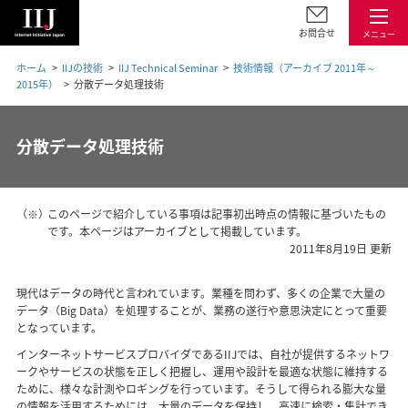
お問合せ
メニュー
ホーム
IIJの技術
IIJ Technical Seminar
技術情報（アーカイブ 2011年～
2015年）
分散データ処理技術
分散データ処理技術
（※）
このページで紹介している事項は記事初出時点の情報に基づいたもの
です。本ページはアーカイブとして掲載しています。
2011年8月19日 更新
現代はデータの時代と言われています。業種を問わず、多くの企業で大量の
データ（Big Data）を処理することが、業務の遂行や意思決定にとって重要
となっています。
インターネットサービスプロバイダであるIIJでは、自社が提供するネットワ
ークやサービスの状態を正しく把握し、運用や設計を最適な状態に維持する
ために、様々な計測やロギングを行っています。そうして得られる膨大な量
の情報を活用するためには、大量のデータを保持し、高速に検索・集計でき