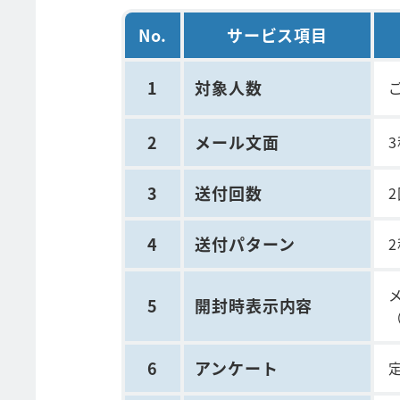
No.
サービス項目
1
対象人数
2
メール文面
3
送付回数
4
送付パターン
5
開封時表示内容
6
アンケート