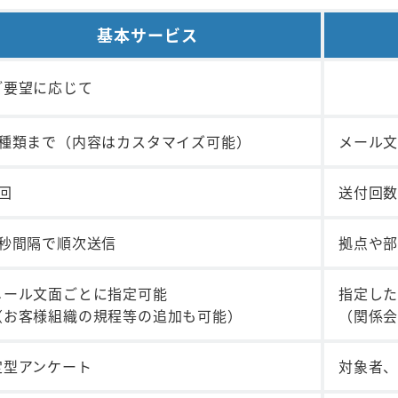
基本サービス
ご要望に応じて
3種類まで（内容はカスタマイズ可能）
メール文
2回
送付回数
2秒間隔で順次送信
拠点や
メール文面ごとに指定可能
指定した
（お客様組織の規程等の追加も可能）
（関係
定型アンケート
対象者