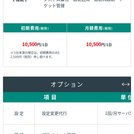
ケット管理
初期費用
月額費用
(税別)
(税別)
10,500
10,500
円/1台
円/1台
※ 5台未満の場合は、初期費用のみ5
2,500円（税別）申し受けます。
オプション
項 目
単 位
設 定
設定変更代行
1回/月サーバ5