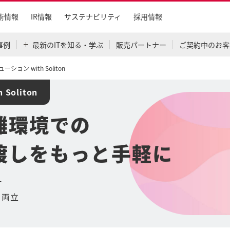
術情報
IR情報
サステナビリティ
採用情報
事例
最新のITを知る・学ぶ
販売パートナー
ご契約中のお客
ション with Soliton
Soliton
離環境での
渡しをもっと手軽に
計
を両立